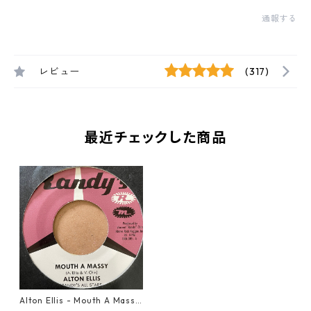
通報する
レビュー
(317)
最近チェックした商品
Alton Ellis - Mouth A Massy
【7-21105】