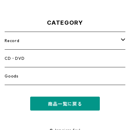
CATEGORY
Record
Mento,Calypso,Ballad
CD・DVD
Ska
Goods
Rocksteady
商品一覧に戻る
Roots
Early Reggae/Skins