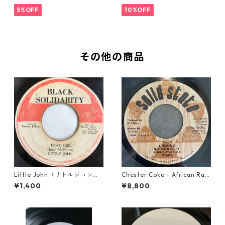
5%OFF
10%OFF
その他の商品
Little John（リトルジョン）
Chester Coke - African Rac
- That Girl 【7-20045】
e【7-21819】
¥1,400
¥8,800