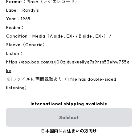
Format：7Inch（レゲエレコード）
Label：Randy's
Year：1965
Riddim：
Condition：Media（A side : EX- / B side : EX-） /
Sleeve（Generic）
Listen：
https://app.box.com/s/j00zjduakueilyq7s9rzs53ehw735a
ke
※1ファイルに両面視聴あり（1 file has double-sided
listening）
International shipping available
Sold out
日本国内にお住まいの方向け