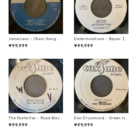
Jamaicans - Chain Gang【7
Determinations - Bayon【7-
-21911】
21865】
¥99,999
¥99,999
The Skatalites - Road Block
Don Drummond - Green Isl
【7-21996】
and【7-22018】
¥99,999
¥99,999