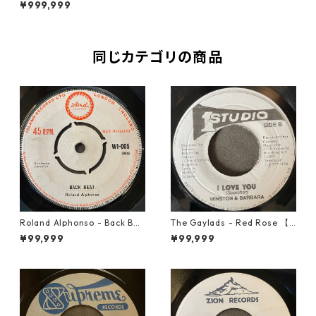
¥999,999
同じカテゴリの商品
Roland Alphonso - Back Bea
The Gaylads - Red Rose 【7
t【7-21909】
-21853】
¥99,999
¥99,999