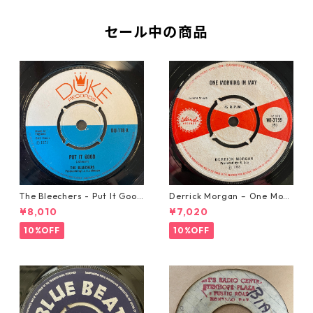
セール中の商品
The Bleechers - Put It Good
Derrick Morgan – One Morn
【7-21637】
ing In May【7-21653】
¥8,010
¥7,020
10%OFF
10%OFF