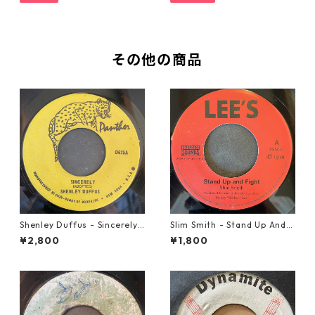
その他の商品
Shenley Duffus - Sincerely
Slim Smith - Stand Up And F
【7-22021】
ight 【7-21832】
¥2,800
¥1,800