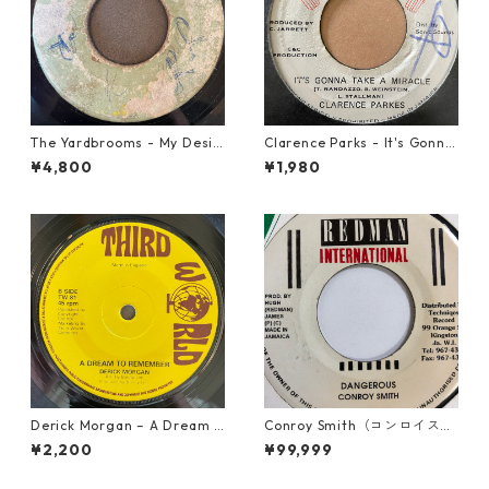
The Yardbrooms - My Desir
Clarence Parks - It's Gonna
e【7-21922】
Take A Miracle【7-21096】
¥4,800
¥1,980
Derick Morgan – A Dream T
Conroy Smith（コンロイスミ
o Remember【7-21824】
ス） - Dangerous【7'】
¥2,200
¥99,999