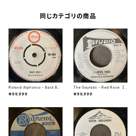
同じカテゴリの商品
Roland Alphonso - Back Bea
The Gaylads - Red Rose 【7
t【7-21909】
-21853】
¥99,999
¥99,999