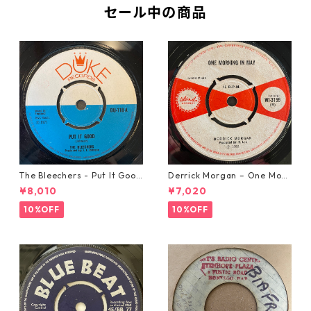
セール中の商品
The Bleechers - Put It Good
Derrick Morgan – One Morn
【7-21637】
ing In May【7-21653】
¥8,010
¥7,020
10%OFF
10%OFF