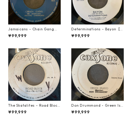
Jamaicans - Chain Gang【7
Determinations - Bayon【7-
-21911】
21865】
¥99,999
¥99,999
The Skatalites - Road Block
Don Drummond - Green Isl
【7-21996】
and【7-22018】
¥99,999
¥99,999