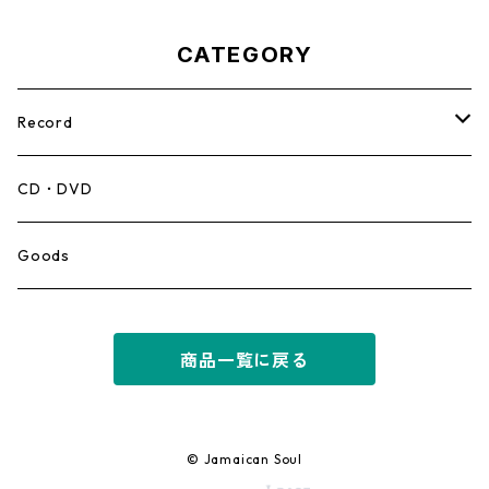
CATEGORY
Record
Mento,Calypso,Ballad
CD・DVD
Ska
Goods
Rocksteady
商品一覧に戻る
Roots
Early Reggae/Skins
© Jamaican Soul