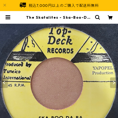
税込7,000円以上のご購入で配送料無料
The Skatalites - Ska-Boo-Da-
Ba【7-21123】 | Jamaican Soul