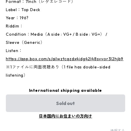
Format：7Inch（レゲエレコード）
Label：Top Deck
Year：196?
Riddim：
Condition：Media（A side : VG+ / B side : VG+） /
Sleeve（Generic）
Listen：
https://app.box.com/s/ailwztcqzdx4idg42l48svvor3l2hjb9
※1ファイルに両面視聴あり（1 file has double-sided
listening）
International shipping available
Sold out
日本国内にお住まいの方向け
通報する