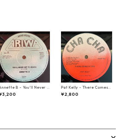
Annette B - You'll Never G
Pat Kelly - There Comes A
et To Heaven【12-5005
Time【12-50057】
¥3,200
¥2,800
8】