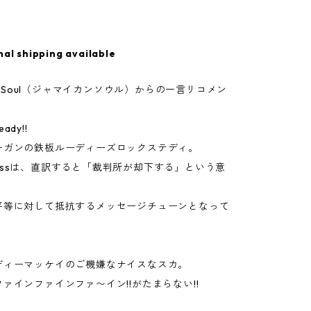
nal shipping available
can Soul（ジャマイカンソウル）からの一言リコメン
eady!!
ーガンの鉄板ルーディーズロックステディ。
Dismissは、直訳すると「裁判所が却下する」という意
平等に対して抵抗するメッセージチューンとなって
ディーマッケイのご機嫌なナイスなスカ。
ァインファインファ〜イン!!がたまらない!!