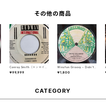
その他の商品
Conroy Smith（コンロイス
Winston Groovy – Didn’t Y
ミス） - Dangerous【7'】
ou Know【7-21811】
¥99,999
¥1,800
CATEGORY