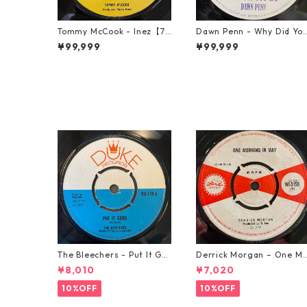
Tommy McCook - Inez【7-
Dawn Penn - Why Did Yo
21840】
Lie【7-21938】
¥99,999
¥99,999
The Bleechers - Put It Go
Derrick Morgan – One M
od 【7-21637】
rning In May【7-21653】
¥8,010
¥7,020
10%OFF
10%OFF