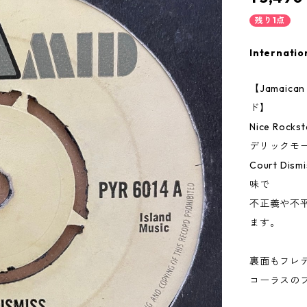
残り1点
Internatio
【Jamai
ド】
Nice Rockst
デリックモ
Court 
味で
不正義や不
ます。
裏面もフレ
コーラスのフ