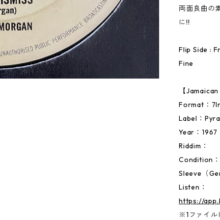
両面良曲の
に!!
Flip Side :
Fine
【Jamaic
Format：
Label：Pyr
Year：1967
Riddim：
Condition：M
Sleeve（Ge
Listen：
https://app
※1ファイルに両