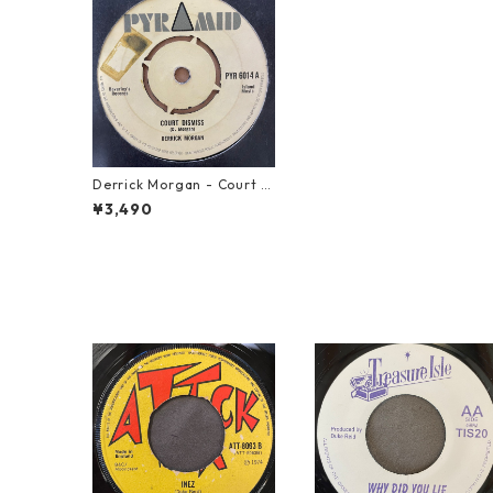
Derrick Morgan - Court D
ismiss【7-21135】
¥3,490