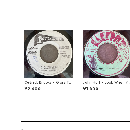
Cedrick Brooks - Glory To
John Holt - Look What Yo
Sounds【7-21786】
u've Done【7-21817】
¥2,600
¥1,800