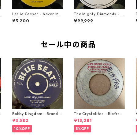
u
Leslie Caesar - Never Met
The Mighty Diamonds - H
A Woman【12-50067】
ey Girl【12-50053】
¥3,200
¥99,999
セール中の商品
o
Bobby Kingdom - Brand N
The Crystalites - Biafra
ew Automobile【7-2088
【7-21293】
¥3,582
¥13,281
9】
10%OFF
5%OFF