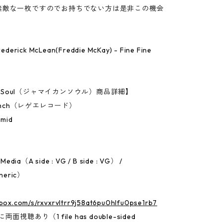
素敵な一枚ですのでお持ちでない方は是非この機会
 Frederick McLean(Freddie McKay) - Fine Fine
an Soul（ジャマイカンソウル）商品詳細】
7Inch（レゲエレコード）
amid
edia（A side : VG / B side : VG） /
neric）
.box.com/s/rxvxrvltrr9j58at6pu0hlfu0pse1rb7
面視聴あり（1 file has double-sided