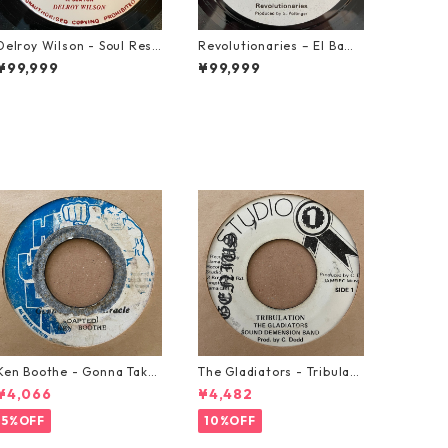
Delroy Wilson - Soul Reso
Revolutionaries – El Bamb
lution【7-21935】
a【7-21855】
¥99,999
¥99,999
Ken Boothe - Gonna Take
The Gladiators - Tribulati
A Miracle【7-21362】
on【7-21365】
¥4,066
¥4,482
5%OFF
10%OFF