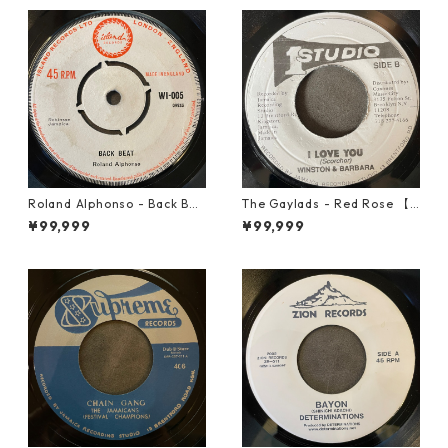
Roland Alphonso - Back Bea
The Gaylads - Red Rose 【7
t【7-21909】
-21853】
¥99,999
¥99,999