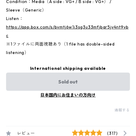
Condition：Media（A side : VG+ / B side : VG+） /
Sleeve（Generic）
Listen：
https://app.box.com/s/bvmtj6w1i3sg3u33mfjbqr5jv4nt9vb
c
※1ファイルに両面視聴あり（1 file has double-sided
listening）
International shipping available
Sold out
日本国内にお住まいの方向け
通報する
レビュー
(317)