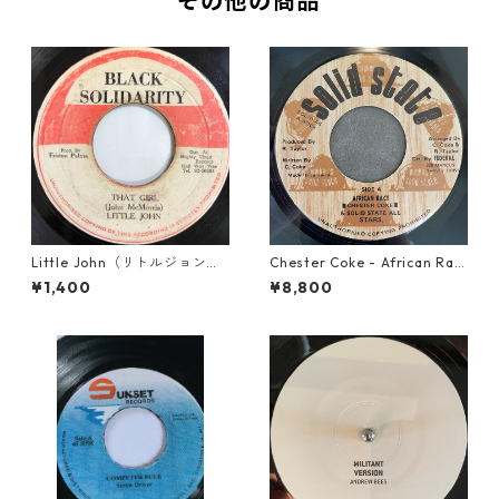
その他の商品
Little John（リトルジョン）
Chester Coke - African Rac
- That Girl 【7-20045】
e【7-21819】
¥1,400
¥8,800