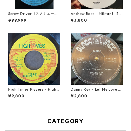
Screw Driver（スクリュード
Andrew Bees ‎- Militant【12-
ライバー） - Computer Rule
50066】
¥99,999
¥3,800
【7'】
High Times Players - High T
Danny Ray – Let Me Love Yo
imes Theme【7-21926】
u Tonight【12-30001】
¥9,800
¥2,800
CATEGORY