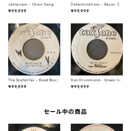
Jamaicans - Chain Gang【7
Determinations - Bayon【7-
-21911】
21865】
¥99,999
¥99,999
The Skatalites - Road Block
Don Drummond - Green Isl
【7-21996】
and【7-22018】
¥99,999
¥99,999
セール中の商品