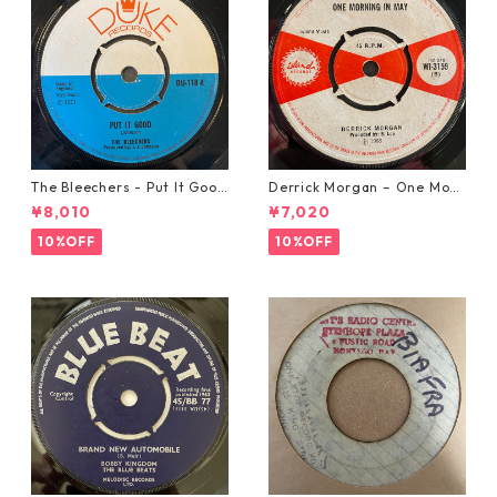
The Bleechers - Put It Good
Derrick Morgan – One Morn
【7-21637】
ing In May【7-21653】
¥8,010
¥7,020
10%OFF
10%OFF