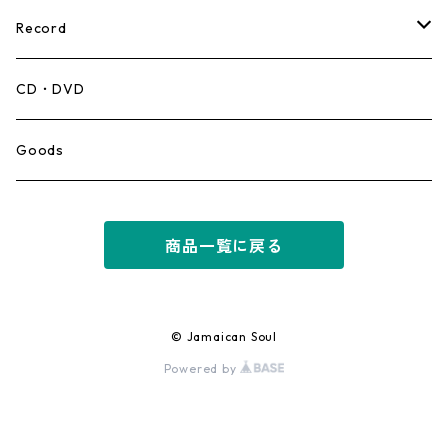
Record
Mento,Calypso,Ballad
CD・DVD
Ska
Goods
Rocksteady
商品一覧に戻る
Roots
Early Reggae/Skins
© Jamaican Soul
Powered by
Lovers