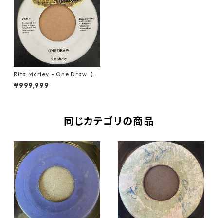
Rita Marley - One Draw【7-
21166】
¥999,999
同じカテゴリの商品