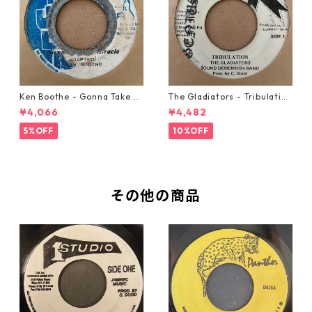
Ken Boothe - Gonna Take A
The Gladiators - Tribulation
Miracle【7-21362】
【7-21365】
¥4,066
¥4,482
5%OFF
10%OFF
その他の商品