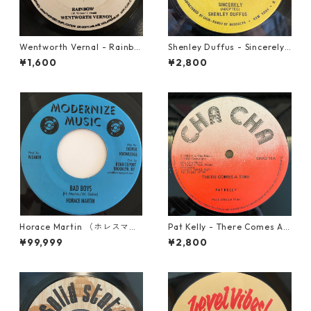
Wentworth Vernal - Rainbo
Shenley Duffus - Sincerely
w【7-21940】
【7-22021】
¥1,600
¥2,800
Horace Martin （ホレスマー
Pat Kelly - There Comes A T
ティン） - Bad Boys【7'】
ime【12-50057】
¥99,999
¥2,800