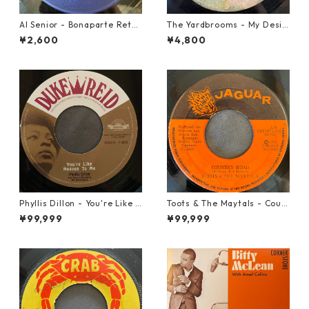
Al Senior - Bonaparte Retre
The Yardbrooms - My Desir
at【7-21861】
e【7-21922】
¥2,600
¥4,800
Phyllis Dillon - You're Like H
Toots & The Maytals - Coun
eaven To Me【7-21913】
try Road【7-21951】
¥99,999
¥99,999