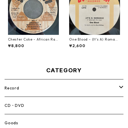
Chester Coke - African Rac
One Blood - (It's A) Romanc
e【7-21819】
e【12-50054】
¥8,800
¥2,600
CATEGORY
Record
Mento,Calypso,Ballad
CD・DVD
Ska
Goods