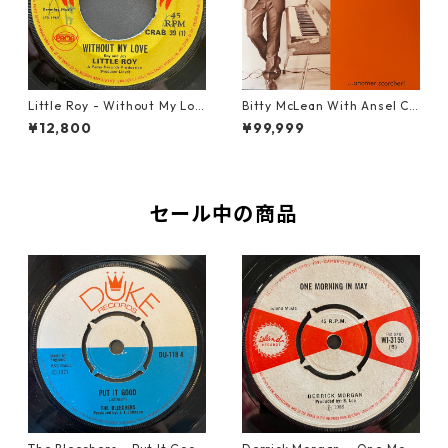
Little Roy - Without My Lov
Bitty McLean With Ansel Co
e【7-21990】
llins ‎- Cornerstone 【7-2193
¥12,800
¥99,999
3】
セール中の商品