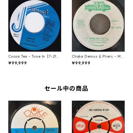
Cocoa Tea - Tune In【7-2187
Chaka Demus & Pliers – Mu
2】
rder She Wrote【7-21777】
¥99,999
¥99,999
セール中の商品