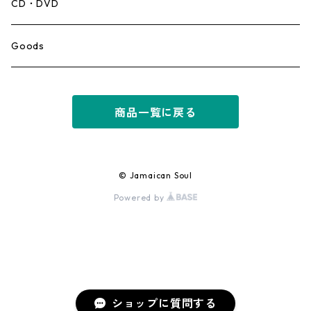
Mento,Calypso,Ballad
CD・DVD
Ska
Goods
Rocksteady
商品一覧に戻る
Roots
Early Reggae/Skins
© Jamaican Soul
Powered by
Lovers
Reggae
Early Dancehall
ショップに質問する