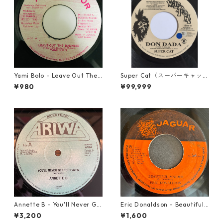
Yami Bolo - Leave Out The
Super Cat（スーパーキャッ
Badness 【7-10916】
ト） - Don Dada【7inch】
¥980
¥99,999
Annette B - You'll Never Ge
Eric Donaldson - Beautiful
t To Heaven【12-50058】
Maiden【7-21788】
¥3,200
¥1,600