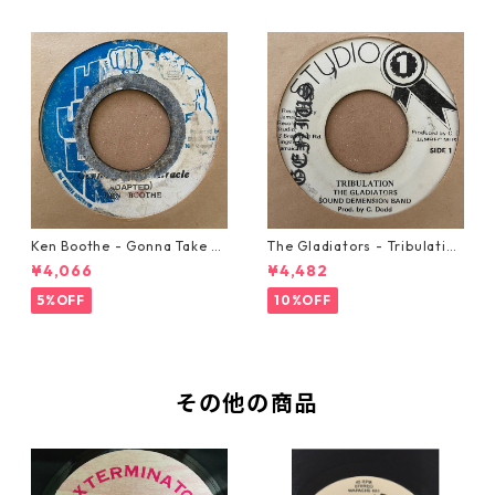
Ken Boothe - Gonna Take A
The Gladiators - Tribulation
Miracle【7-21362】
【7-21365】
¥4,066
¥4,482
5%OFF
10%OFF
その他の商品