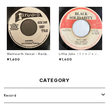
Wentworth Vernal - Rainbo
Little John（リトルジョン）
w【7-21940】
- That Girl 【7-20045】
¥1,600
¥1,400
CATEGORY
Record