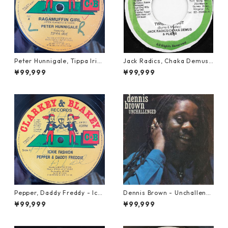
Peter Hunnigale, Tippa Irie
Jack Radics, Chaka Demus
- Raggamuffin Girl【12-50
& Pliers - Twist And Shout
¥99,999
¥99,999
045】
【7-21830】
Pepper, Daddy Freddy - Icki
Dennis Brown - Unchalleng
e Fashion【12-50044】
ed【LP-70046】
¥99,999
¥99,999