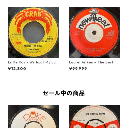
Little Roy - Without My Lov
Laurel Aitken ‎– The Best I C
e【7-21990】
an【7-22012】
¥12,800
¥99,999
セール中の商品