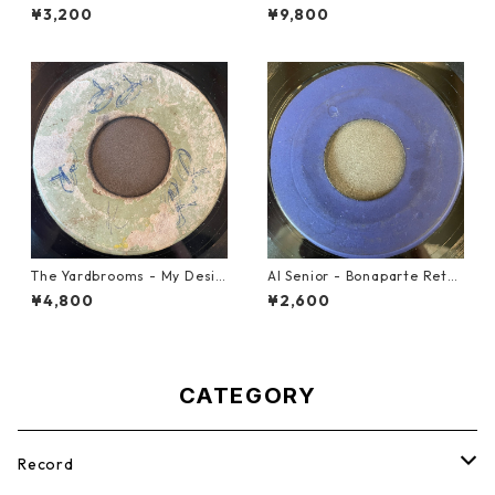
r【7-21945】
Table【7-21999】
¥3,200
¥9,800
The Yardbrooms - My Desir
Al Senior - Bonaparte Retre
e【7-21922】
at【7-21861】
¥4,800
¥2,600
CATEGORY
Record