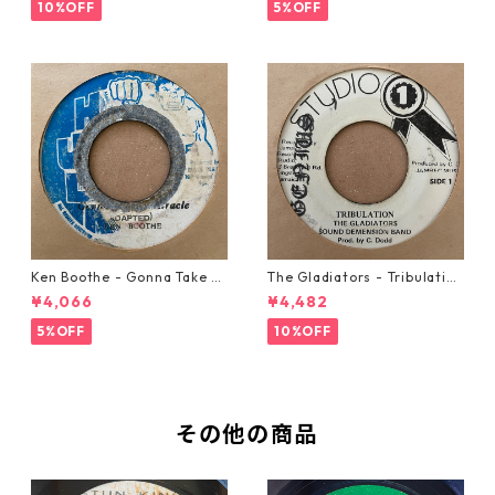
10%OFF
5%OFF
Ken Boothe - Gonna Take A
The Gladiators - Tribulation
Miracle【7-21362】
【7-21365】
¥4,066
¥4,482
5%OFF
10%OFF
その他の商品