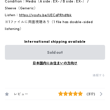
Condition：Media（A side : EX- / B side : EX-） /
Sleeve（Generic）
Listen：
https://youtu.be/UECqPRhdtbk
※1ファイルに両面視聴あり（1 file has double-sided
listening）
International shipping available
Sold out
日本国内にお住まいの方向け
通報する
レビュー
(317)