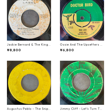
Jackie Bernard & The Kings
Ossie And The Upsetters -
tonians - Never Changing H
True Love【7-22000】
¥8,800
¥6,800
armony【7-21948】
Augustus Pablo - The Snipe
Jimmy Cliff - Let's Turn The