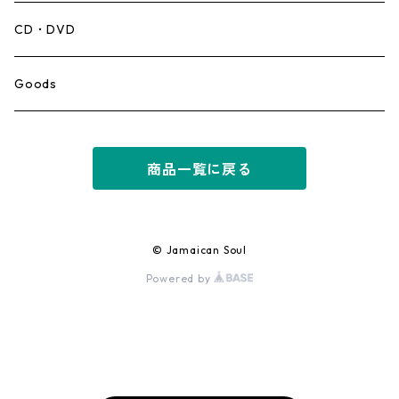
Mento,Calypso,Ballad
CD・DVD
Ska
Goods
Rocksteady
商品一覧に戻る
Roots
Early Reggae/Skins
© Jamaican Soul
Powered by
Lovers
Reggae