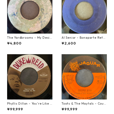
The Yardbrooms - My Desir
Al Senior - Bonaparte Retre
e【7-21922】
at【7-21861】
¥4,800
¥2,600
Phyllis Dillon - You're Like H
Toots & The Maytals - Coun
eaven To Me【7-21913】
try Road【7-21951】
¥99,999
¥99,999