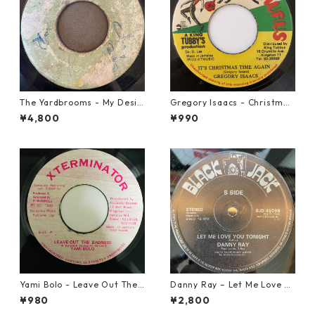
The Yardbrooms - My Desir
Gregory Isaacs - Christmas
e【7-21922】
Time Once Again【7-2058
¥4,800
¥990
9】
Yami Bolo - Leave Out The
Danny Ray – Let Me Love Yo
Badness 【7-10916】
u Tonight【12-30001】
¥980
¥2,800