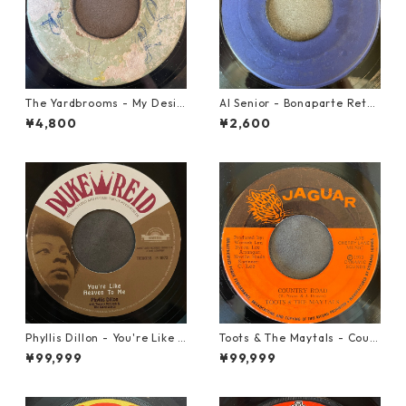
The Yardbrooms - My Desir
Al Senior - Bonaparte Retre
e【7-21922】
at【7-21861】
¥4,800
¥2,600
Phyllis Dillon - You're Like H
Toots & The Maytals - Coun
eaven To Me【7-21913】
try Road【7-21951】
¥99,999
¥99,999