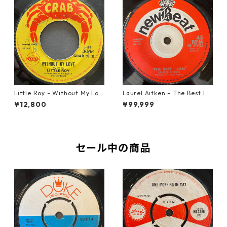
Little Roy - Without My Lov
Laurel Aitken ‎– The Best I C
e【7-21990】
an【7-22012】
¥12,800
¥99,999
セール中の商品