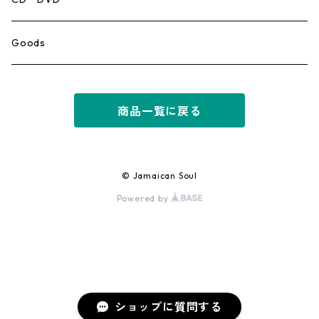
Ska
Goods
Rocksteady
商品一覧に戻る
Roots
Early Reggae/Skins
© Jamaican Soul
Powered by
Lovers
Reggae
Early Dancehall
ショップに質問する