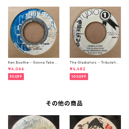
Ken Boothe - Gonna Take A
The Gladiators - Tribulation
Miracle【7-21362】
【7-21365】
¥4,066
¥4,482
5%OFF
10%OFF
その他の商品