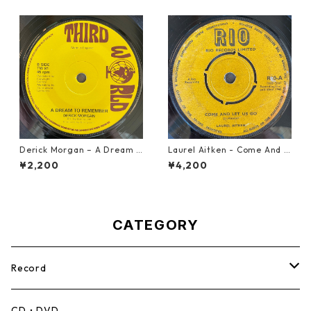
Derick Morgan – A Dream T
Laurel Aitken - Come And L
o Remember【7-21824】
et Us Go【7-21779】
¥2,200
¥4,200
CATEGORY
Record
Mento,Calypso,Ballad
CD・DVD