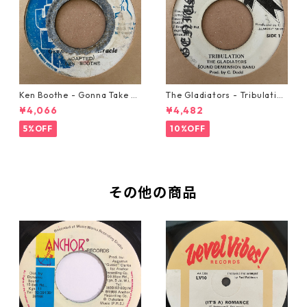
Ken Boothe - Gonna Take A
The Gladiators - Tribulation
Miracle【7-21362】
【7-21365】
¥4,066
¥4,482
5%OFF
10%OFF
その他の商品