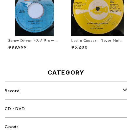
Screw Driver（スクリュード
Leslie Caesar - Never Met A
ライバー） - Computer Rule
Woman【12-50067】
¥99,999
¥3,200
【7'】
CATEGORY
Record
Mento,Calypso,Ballad
CD・DVD
Ska
Goods