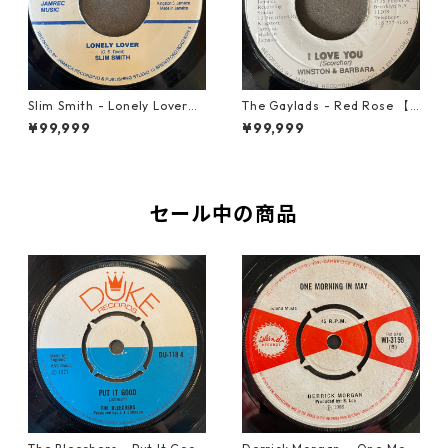
Slim Smith - Lonely Lover
The Gaylads - Red Rose 【7
【7-21921】
-21853】
¥99,999
¥99,999
セール中の商品