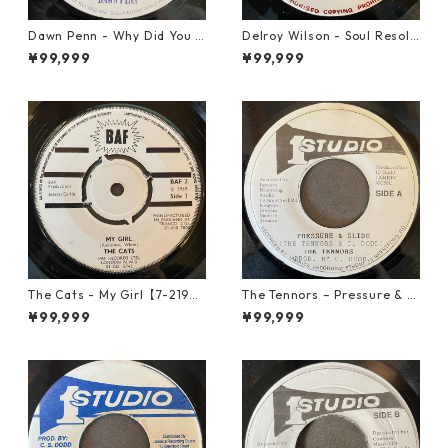
Dawn Penn - Why Did You Li
Delroy Wilson - Soul Resolu
e【7-21938】
tion【7-21935】
¥99,999
¥99,999
The Cats - My Girl【7-2190
The Tennors – Pressure & Sl
6】
ide【7-21952】
¥99,999
¥99,999