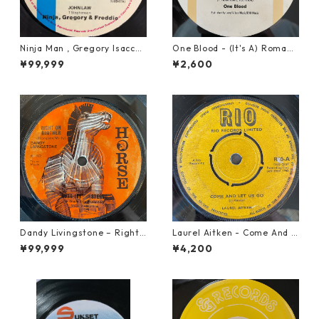
Ninja Man , Gregory Isaccs
One Blood - (It's A) Romanc
& Freddie Mcgregor - John
e【12-50054】
¥99,999
¥2,600
Low【7-20010】
Dandy Livingstone – Right
Laurel Aitken - Come And L
On Brother【7-21946】
et Us Go【7-21779】
¥99,999
¥4,200