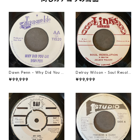
Dawn Penn - Why Did You Li
Delroy Wilson - Soul Resolu
e【7-21938】
tion【7-21935】
¥99,999
¥99,999