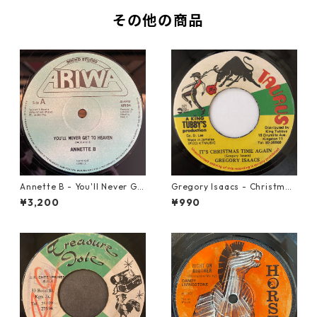
その他の商品
Annette B - You'll Never Ge
Gregory Isaacs - Christmas
t To Heaven【12-50058】
Time Once Again【7-2058
¥3,200
¥990
9】