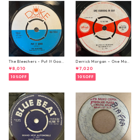
The Bleechers - Put It Good
Derrick Morgan – One Morn
【7-21637】
ing In May【7-21653】
¥8,010
¥7,020
10%OFF
10%OFF