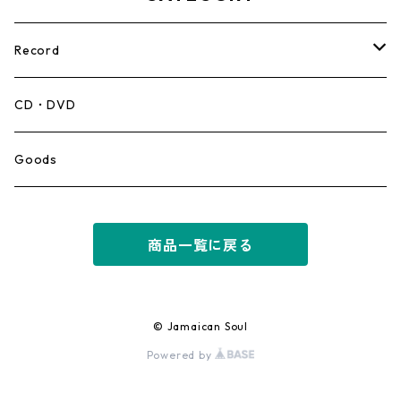
Record
Mento,Calypso,Ballad
CD・DVD
Ska
Goods
Rocksteady
商品一覧に戻る
Roots
Early Reggae/Skins
© Jamaican Soul
Powered by
Lovers