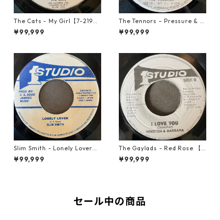
The Cats - My Girl【7-2190
The Tennors – Pressure & Sl
6】
ide【7-21952】
¥99,999
¥99,999
Slim Smith - Lonely Lover
The Gaylads - Red Rose 【7
【7-21921】
-21853】
¥99,999
¥99,999
セール中の商品