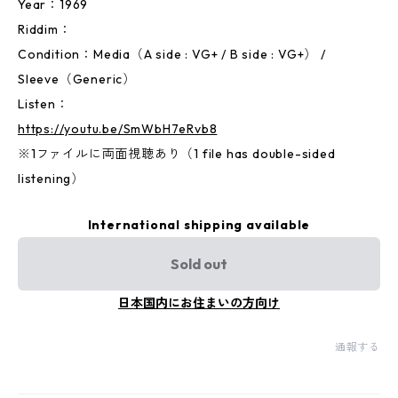
Year：1969
Riddim：
Condition：Media（A side : VG+ / B side : VG+） /
Sleeve（Generic）
Listen：
https://youtu.be/SmWbH7eRvb8
※1ファイルに両面視聴あり（1 file has double-sided
listening）
International shipping available
Sold out
日本国内にお住まいの方向け
通報する