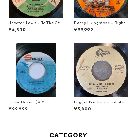
Hopeton Lewis - To The Oth
Dandy Livingstone – Right
er Man【7-22023】
On Brother【7-21946】
¥4,800
¥99,999
Screw Driver（スクリュード
Fuggie Brothers - Tribute T
ライバー） - Computer Rule
o The Great【7-21765】
¥99,999
¥3,800
【7'】
CATEGORY