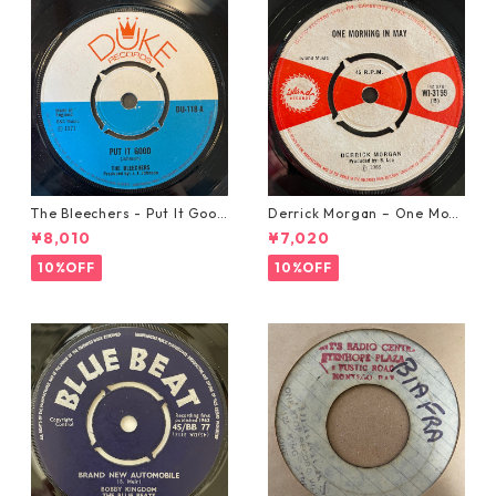
The Bleechers - Put It Good
Derrick Morgan – One Morn
【7-21637】
ing In May【7-21653】
¥8,010
¥7,020
10%OFF
10%OFF