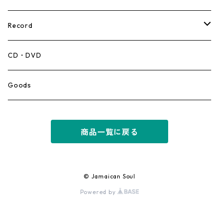
Record
Mento,Calypso,Ballad
CD・DVD
Ska
Goods
Rocksteady
商品一覧に戻る
Roots
Early Reggae/Skins
© Jamaican Soul
Powered by
Lovers