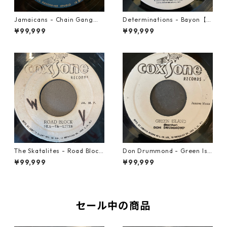
Jamaicans - Chain Gang【7
Determinations - Bayon【7-
-21911】
21865】
¥99,999
¥99,999
The Skatalites - Road Block
Don Drummond - Green Isl
【7-21996】
and【7-22018】
¥99,999
¥99,999
セール中の商品