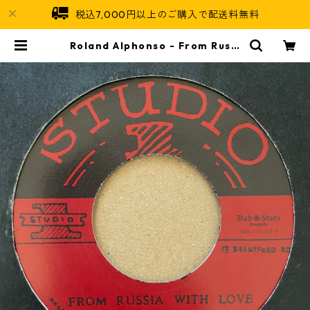
税込7,000円以上のご購入で配送料無料
Roland Alphonso - From Russi
a With Love【7-21207】 | Jam
aican Soul