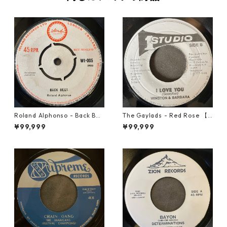
Roland Alphonso - Back Bea
The Gaylads - Red Rose 【7
t【7-21909】
-21853】
¥99,999
¥99,999