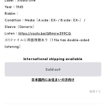
Label：Studio One
Year：1965
Riddim：
Condition：Media（A side : EX- / B side : EX-） /
Sleeve（Generic）
Listen：
https://youtu.be/QRmjrw399CQ
※1ファイルに両面視聴あり（1 file has double-sided
listening）
International shipping available
Sold out
日本国内にお住まいの方向け
通報する