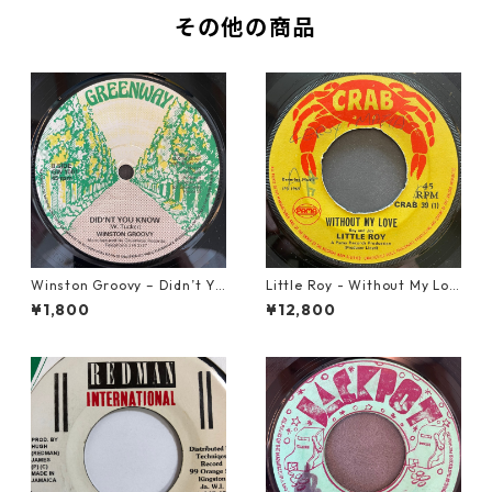
その他の商品
Winston Groovy – Didn’t Yo
Little Roy - Without My Lov
u Know【7-21811】
e【7-21990】
¥1,800
¥12,800