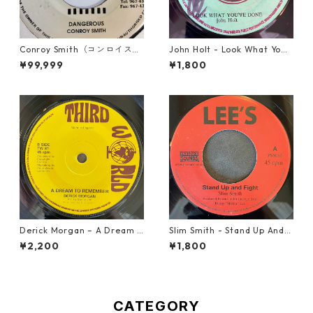
Conroy Smith（コンロイスミ
John Holt - Look What Yo
ス） - Dangerous【7'】
u've Done【7-21817】
¥99,999
¥1,800
Derick Morgan – A Dream T
Slim Smith - Stand Up And F
o Remember【7-21824】
ight 【7-21832】
¥2,200
¥1,800
CATEGORY