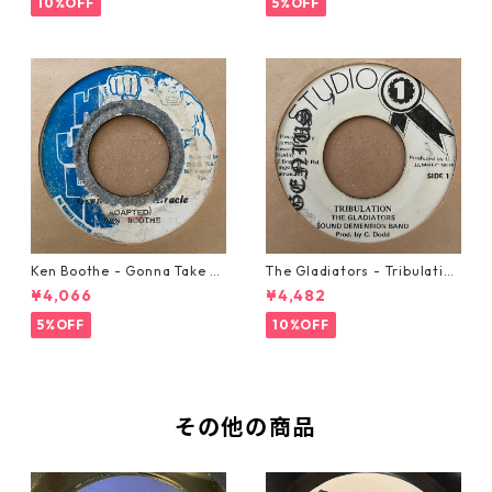
10%OFF
5%OFF
Ken Boothe - Gonna Take A
The Gladiators - Tribulation
Miracle【7-21362】
【7-21365】
¥4,066
¥4,482
5%OFF
10%OFF
その他の商品