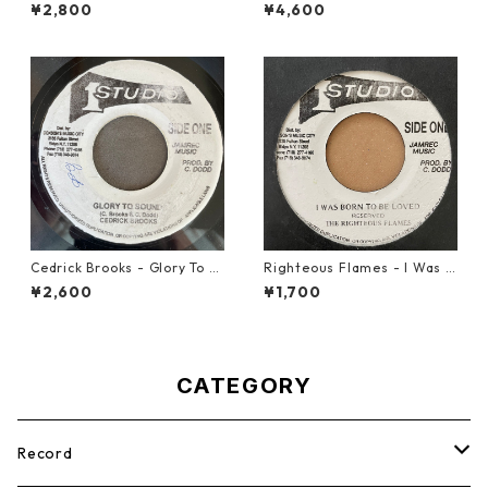
u Tonight【12-30001】
Cook - Going West【7-2198
¥2,800
¥4,600
3】
Cedrick Brooks - Glory To S
Righteous Flames - I Was B
ounds【7-21786】
orn To Be Loved【7-21191】
¥2,600
¥1,700
CATEGORY
Record