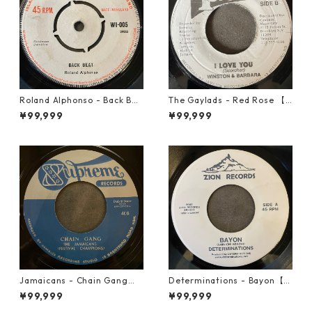
Roland Alphonso - Back Bea
The Gaylads - Red Rose 【7
t【7-21909】
-21853】
¥99,999
¥99,999
Jamaicans - Chain Gang【7
Determinations - Bayon【7-
-21911】
21865】
¥99,999
¥99,999