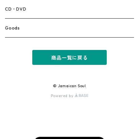
Mento,Calypso,Ballad
CD・DVD
Ska
Goods
Rocksteady
商品一覧に戻る
Roots
Early Reggae/Skins
© Jamaican Soul
Powered by
Lovers
Reggae