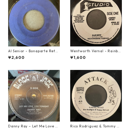
Al Senior - Bonaparte Retre
Wentworth Vernal - Rainbo
at【7-21861】
w【7-21940】
¥2,600
¥1,600
Danny Ray – Let Me Love Yo
Rico Rodriguez & Tommy Mc