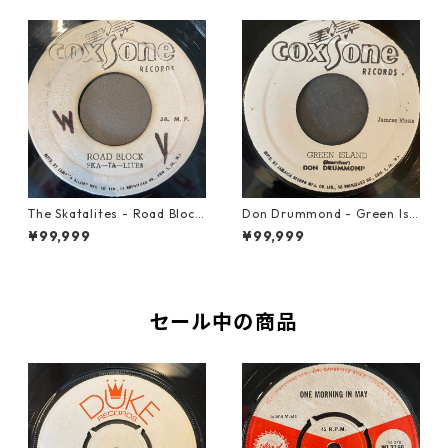
The Skatalites - Road Block
Don Drummond - Green Isl
【7-21996】
and【7-22018】
¥99,999
¥99,999
セール中の商品