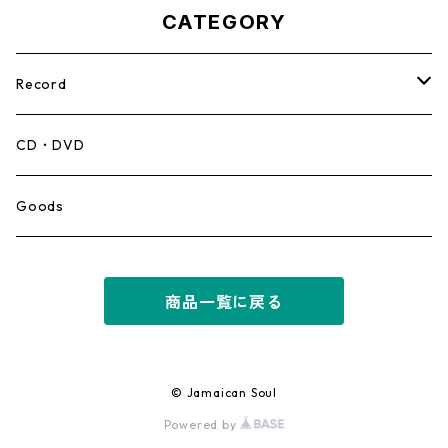
CATEGORY
Record
Mento,Calypso,Ballad
CD・DVD
Ska
Goods
Rocksteady
商品一覧に戻る
Roots
Early Reggae/Skins
© Jamaican Soul
Powered by