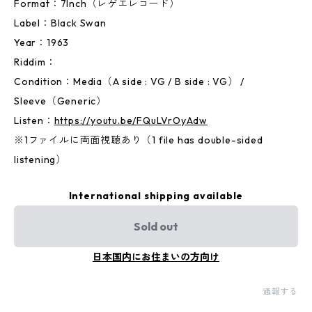
Format：7Inch（レゲエレコード）
Label：Black Swan
Year：1963
Riddim：
Condition：Media（A side : VG / B side : VG） /
Sleeve（Generic）
Listen：
https://youtu.be/FQuLVrOyAdw
※1ファイルに両面視聴あり（1 file has double-sided
listening）
International shipping available
Sold out
日本国内にお住まいの方向け
通報する