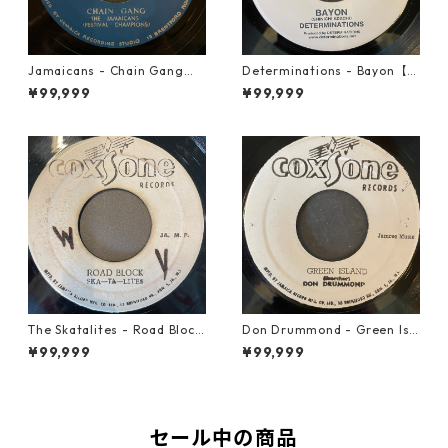
Jamaicans - Chain Gang【7
Determinations - Bayon【7-
-21911】
21865】
¥99,999
¥99,999
The Skatalites - Road Block
Don Drummond - Green Isl
【7-21996】
and【7-22018】
¥99,999
¥99,999
セール中の商品