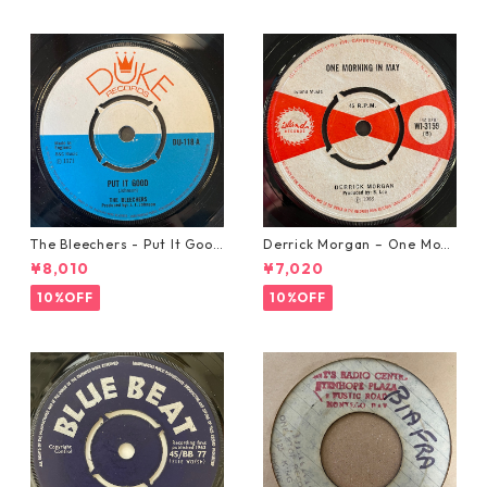
The Bleechers - Put It Good
Derrick Morgan – One Morn
【7-21637】
ing In May【7-21653】
¥8,010
¥7,020
10%OFF
10%OFF