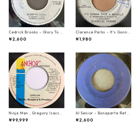
Cedrick Brooks - Glory To S
Clarence Parks - It's Gonna
ounds【7-21786】
Take A Miracle【7-21096】
¥2,600
¥1,980
Ninja Man , Gregory Isaccs
Al Senior - Bonaparte Retre
& Freddie Mcgregor - John
at【7-21861】
¥99,999
¥2,600
Low【7-20010】