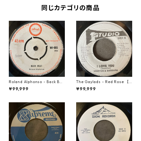
同じカテゴリの商品
Roland Alphonso - Back Bea
The Gaylads - Red Rose 【7
t【7-21909】
-21853】
¥99,999
¥99,999