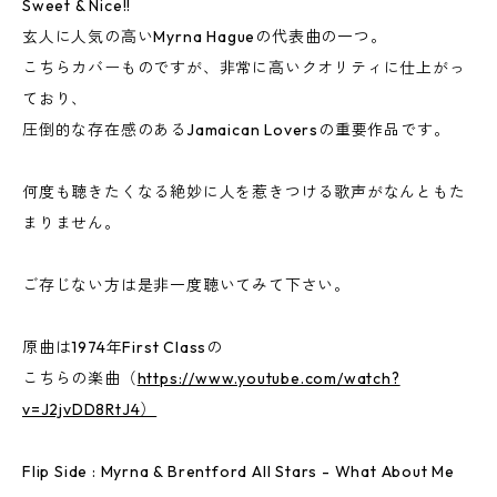
Sweet & Nice!!
玄人に人気の高いMyrna Hagueの代表曲の一つ。
こちらカバーものですが、非常に高いクオリティに仕上がっ
ており、
圧倒的な存在感のあるJamaican Loversの重要作品です。
何度も聴きたくなる絶妙に人を惹きつける歌声がなんともた
まりません。
ご存じない方は是非一度聴いてみて下さい。
原曲は1974年First Classの
こちらの楽曲（
https://www.youtube.com/watch?
v=J2jvDD8RtJ4）
Flip Side : Myrna & Brentford All Stars - What About Me