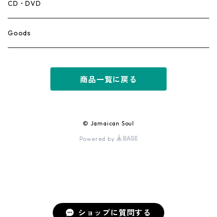
Mento,Calypso,Ballad
CD・DVD
Ska
Goods
Rocksteady
商品一覧に戻る
Roots
Early Reggae/Skins
© Jamaican Soul
Powered by
Lovers
Reggae
Early Dancehall
ショップに質問する