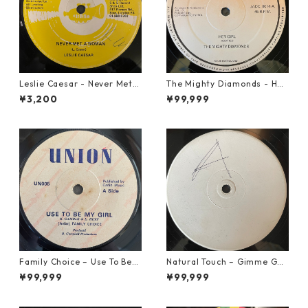
Leslie Caesar - Never Met A
The Mighty Diamonds - Hey
Woman【12-50067】
Girl【12-50053】
¥3,200
¥99,999
Family Choice – Use To Be
Natural Touch – Gimme Goo
My Girl【7-22004】
d Loving【12-50055】
¥99,999
¥99,999