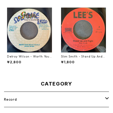
Delroy Wilson - Worth Your
Slim Smith - Stand Up And F
Weight In Gold【7-21965】
ight 【7-21832】
¥2,800
¥1,800
CATEGORY
Record