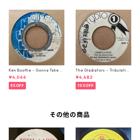
Ken Boothe - Gonna Take A
The Gladiators - Tribulation
Miracle【7-21362】
【7-21365】
¥4,066
¥4,482
5%OFF
10%OFF
その他の商品