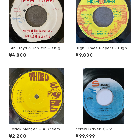
Jah Lloyd & Jah Vin - Knigh
High Times Players - High T
t Of The Round Table【7-21
imes Theme【7-21926】
¥4,800
¥9,800
908】
Derick Morgan – A Dream T
Screw Driver（スクリュード
o Remember【7-21824】
ライバー） - Computer Rule
¥2,200
¥99,999
【7'】