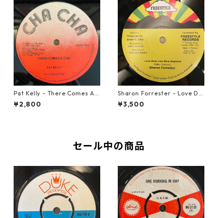
Pat Kelly - There Comes A T
Sharon Forrester - Love Do
ime【12-50057】
n't Live Here Anymore【12-
¥2,800
¥3,500
50068】
セール中の商品