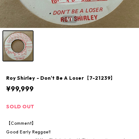
1
/1
Roy Shirley - Don't Be A Loser【7-21239】
¥99,999
SOLD OUT
【Comment】
Good Early Reggae!!