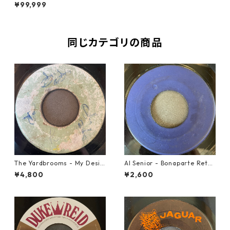
er【7-21239】
¥99,999
同じカテゴリの商品
The Yardbrooms - My Desir
Al Senior - Bonaparte Retre
e【7-21922】
at【7-21861】
¥4,800
¥2,600