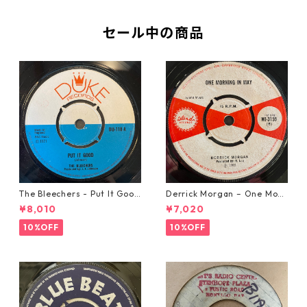
セール中の商品
The Bleechers - Put It Good
Derrick Morgan – One Morn
【7-21637】
ing In May【7-21653】
¥8,010
¥7,020
10%OFF
10%OFF