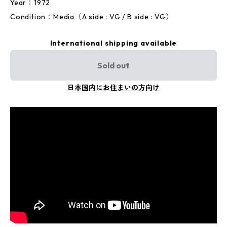
Year：1972
Condition：Media（A side : VG / B side : VG）
International shipping available
Sold out
日本国内にお住まいの方向け