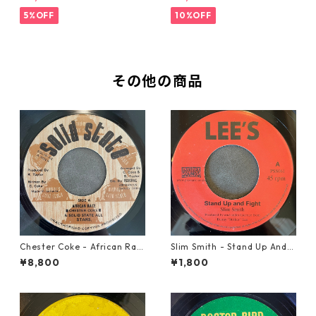
5%OFF
10%OFF
その他の商品
Chester Coke - African Rac
Slim Smith - Stand Up And F
e【7-21819】
ight 【7-21832】
¥8,800
¥1,800