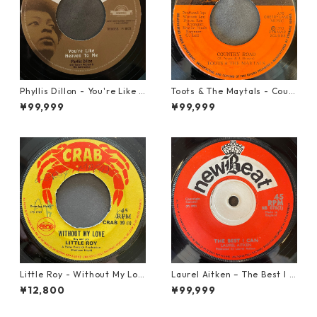
Phyllis Dillon - You're Like H
Toots & The Maytals - Coun
eaven To Me【7-21913】
try Road【7-21951】
¥99,999
¥99,999
Little Roy - Without My Lov
Laurel Aitken ‎– The Best I C
e【7-21990】
an【7-22012】
¥12,800
¥99,999