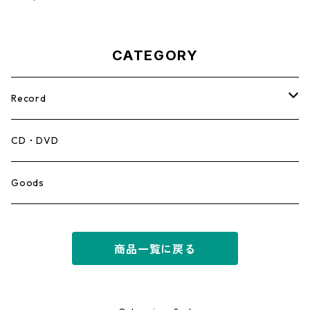
50068】
CATEGORY
Record
Mento,Calypso,Ballad
CD・DVD
Ska
Goods
Rocksteady
商品一覧に戻る
Roots
Early Reggae/Skins