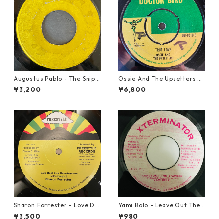
Augustus Pablo - The Snipe
Ossie And The Upsetters -
r【7-21945】
True Love【7-22000】
¥3,200
¥6,800
Sharon Forrester - Love Do
Yami Bolo - Leave Out The
n't Live Here Anymore【12-
Badness 【7-10916】
¥3,500
¥980