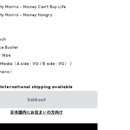
nty Morris - Money Can't Buy Life
nty Morris - Money Hungry
nch
ce Buster
 1964
edia（A side : VG / B side : VG） /
neric）
International shipping available
Sold out
日本国内にお住まいの方向け