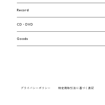
Record
Mento,Calypso,Ballad
CD・DVD
Ska
Goods
Rocksteady
Roots
Early Reggae/Skins
プライバシーポリシー
特定商取引法に基づく表記
Lovers