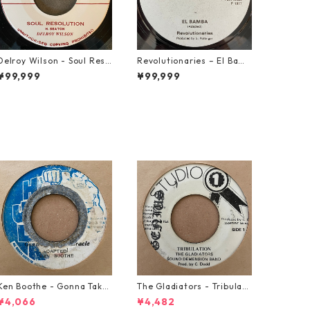
Delroy Wilson - Soul Reso
Revolutionaries – El Bamb
lution【7-21935】
a【7-21855】
¥99,999
¥99,999
Ken Boothe - Gonna Take
The Gladiators - Tribulati
A Miracle【7-21362】
on【7-21365】
¥4,066
¥4,482