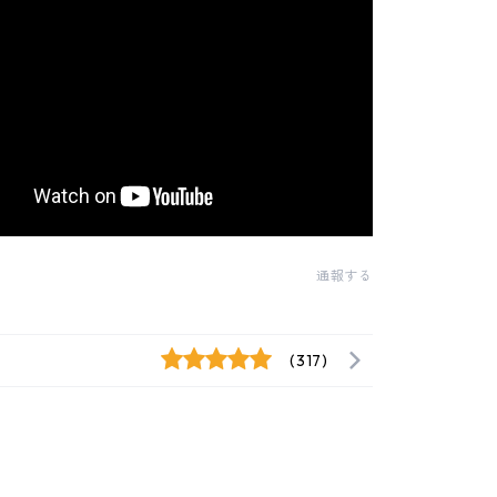
通報する
(317)