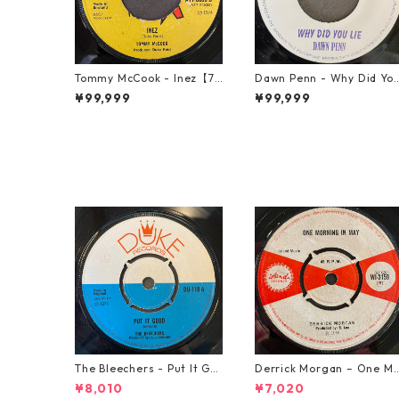
Tommy McCook - Inez【7-
Dawn Penn - Why Did Yo
21840】
Lie【7-21938】
¥99,999
¥99,999
The Bleechers - Put It Go
Derrick Morgan – One M
od 【7-21637】
rning In May【7-21653】
¥8,010
¥7,020