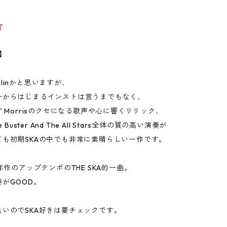
T
t】
anglinかと思いますが、
ーからはじまるインストは言うまでもなく、
onty" Morrisのクセになる歌声や心に響くリリック、
e Buster And The All Stars全体の質の高い演奏が
ても初期SKAの中でも非常に素晴らしい一作です。
4年作のアップテンポのTHE SKA的一曲。
がGOOD。
良いのでSKA好きは要チェックです。