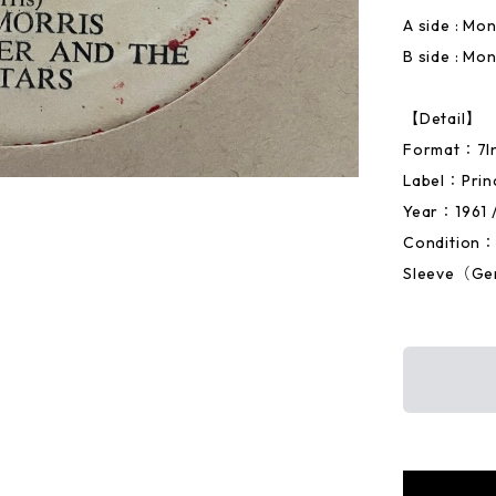
A side : Mo
B side : Mo
【Detail】
Format：7I
Label：Prin
Year：1961 /
Condition：M
Sleeve（Ge