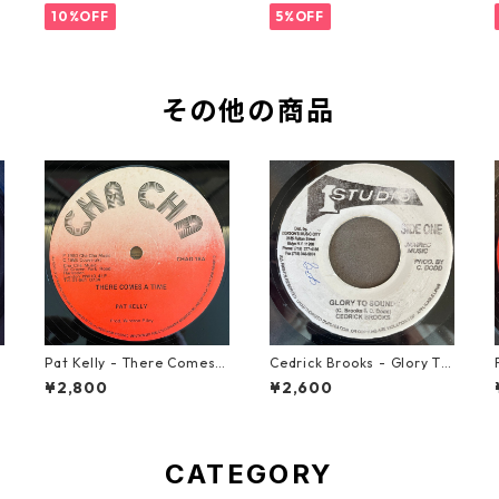
10%OFF
5%OFF
その他の商品
Pat Kelly - There Comes A
Cedrick Brooks - Glory To
Time【12-50057】
Sounds【7-21786】
¥2,800
¥2,600
CATEGORY