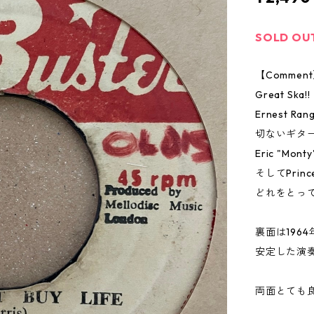
SOLD OU
【Commen
Great Ska!!
Ernest R
切ないギタ
Eric "M
そしてPrinc
どれをとっ
裏面は196
安定した演奏
両面とても