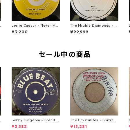
u
Leslie Caesar - Never Met
The Mighty Diamonds - H
A Woman【12-50067】
ey Girl【12-50053】
¥3,200
¥99,999
セール中の商品
o
Bobby Kingdom - Brand N
The Crystalites - Biafra
ew Automobile【7-2088
【7-21293】
¥3,582
¥13,281
9】