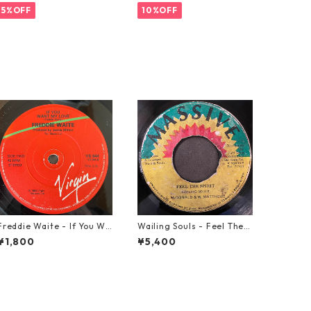
5%OFF
10%OFF
Freddie Waite - If You Wa
Wailing Souls - Feel The S
nt My Love【7-21943】
pirit【7-21955】
¥1,800
¥5,400