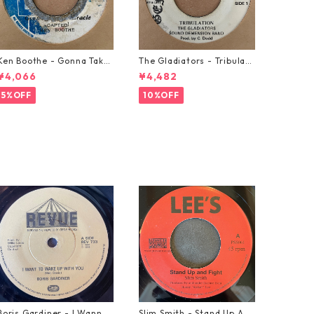
Ken Boothe - Gonna Take
The Gladiators - Tribulati
A Miracle【7-21362】
on【7-21365】
¥4,066
¥4,482
5%OFF
10%OFF
Boris Gardiner - I Wanna
Slim Smith - Stand Up And