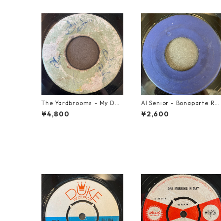
The Yardbrooms - My Des
Al Senior - Bonaparte Re
ire【7-21922】
reat【7-21861】
¥4,800
¥2,600