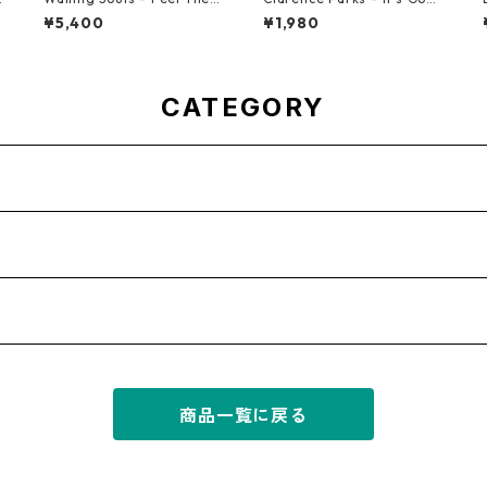
pirit【7-21955】
a Take A Miracle【7-2109
¥5,400
¥1,980
6】
CATEGORY
商品一覧に戻る