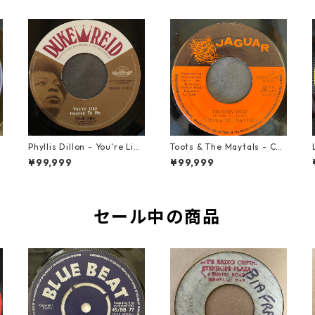
t
Phyllis Dillon - You're Like
Toots & The Maytals - Cou
Heaven To Me【7-21913】
ntry Road【7-21951】
¥99,999
¥99,999
セール中の商品