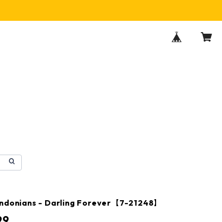
endonians - Darling Forever【7-21248】
99