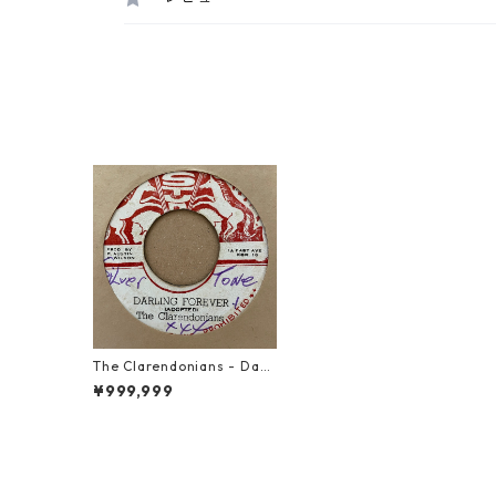
The Clarendonians - Darli
ng Forever【7-21248】
¥999,999