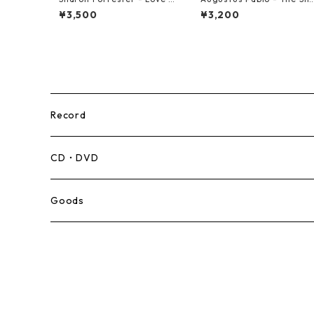
on't Live Here Anymore
per【7-21945】
¥3,500
¥3,200
【12-50068】
Record
Mento,Calypso,Ballad
CD・DVD
Ska
Goods
Rocksteady
Roots