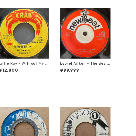
Little Roy - Without My L
Laurel Aitken ‎– The Best I
ove【7-21990】
Can【7-22012】
¥12,800
¥99,999