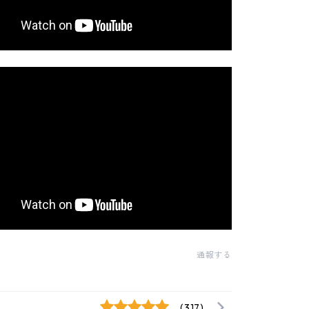
通報する
(317)