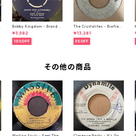
o
Bobby Kingdom - Brand N
The Crystalites - Biafra
ew Automobile【7-2088
【7-21293】
¥3,582
¥13,281
9】
10%OFF
5%OFF
その他の商品
Wailing Souls - Feel The S
Clarence Parks - It's Gonn