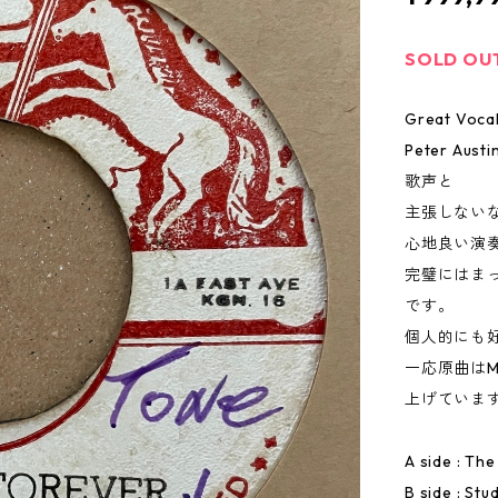
SOLD OU
Great Vocal
Peter 
歌声と
主張しない
心地良い演
完璧にはま
です。
個人的にも
一応原曲はM
上げていま
A side : Th
B side : Stu