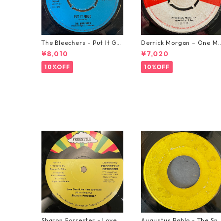
The Bleechers - Put It Go
Derrick Morgan – One M
od 【7-21637】
rning In May【7-21653】
¥8,010
¥7,020
10%OFF
10%OFF
Sharon Forrester - Love D
Augustus Pablo - The Sni