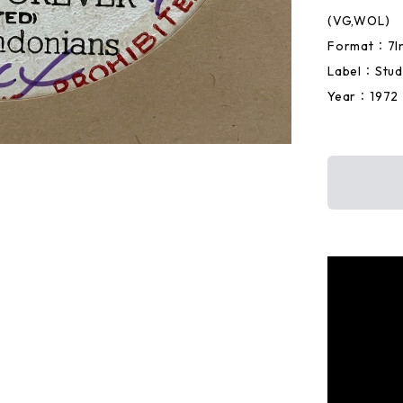
(VG,WOL)
Format：7I
Label：Stud
Year：1972