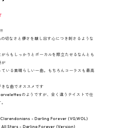
T
!!
Austinの切なさと儚さを醸し出す心につき刺さるような
ながらもしっかりとボーカルを際立たせるなんとも
奏が
っている素晴らしい一曲。もちろんコーラスも最高
好きな曲でオススメです
arvelettesのようですが、全く違うテイストで仕
す。
e Clarendonians - Darling Forever (VG,WOL)
d All Stars - Darling Forever (Version)