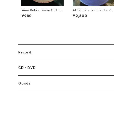
Yami Bolo - Leave Out Th
Al Senior - Bonaparte Re
e Badness 【7-10916】
reat【7-21861】
¥980
¥2,600
Record
Mento,Calypso,Ballad
CD・DVD
Ska
Goods
Rocksteady