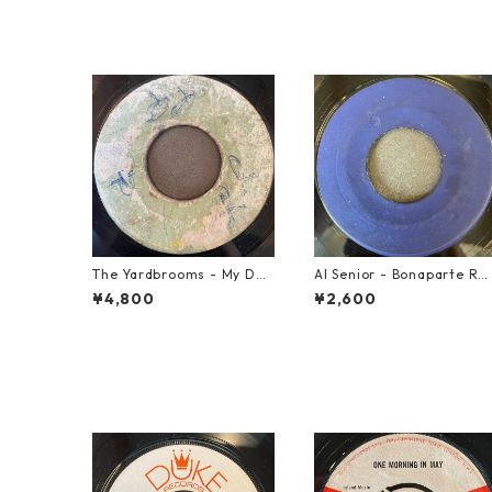
The Yardbrooms - My Des
Al Senior - Bonaparte Re
ire【7-21922】
reat【7-21861】
¥4,800
¥2,600