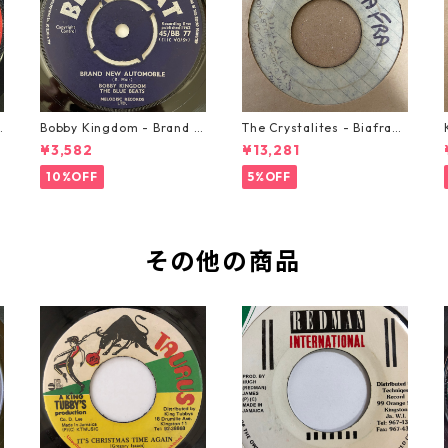
o
Bobby Kingdom - Brand N
The Crystalites - Biafra
ew Automobile【7-2088
【7-21293】
¥3,582
¥13,281
9】
10%OFF
5%OFF
その他の商品