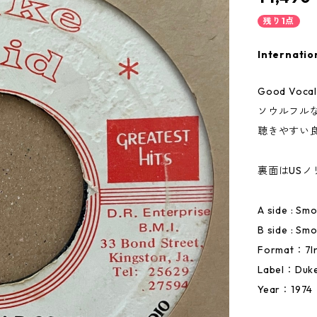
残り1点
Internatio
Good Vocal!
ソウルフル
聴きやすい
裏面はUSノ
A side : Sm
B side : Sm
Format：7I
Label：Duke 
Year：1974