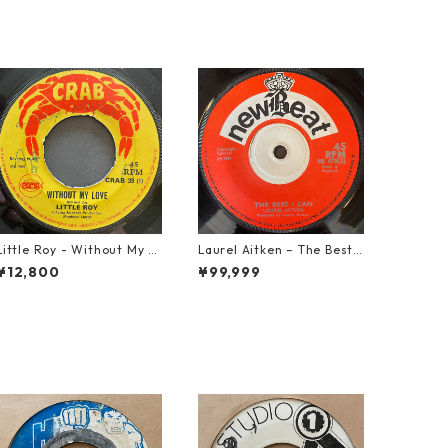
Little Roy - Without My L
Laurel Aitken ‎– The Best I
ove【7-21990】
Can【7-22012】
¥12,800
¥99,999