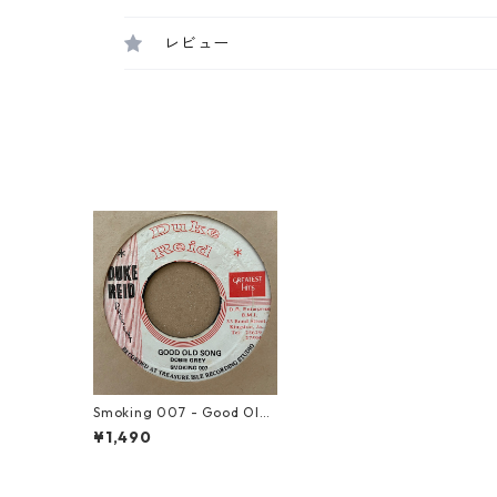
レビュー
Smoking 007 - Good Old
Song【7-21249】
¥1,490