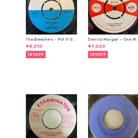
The Bleechers - Put It Go
Derrick Morgan – One M
od 【7-21637】
rning In May【7-21653】
¥8,010
¥7,020
10%OFF
10%OFF