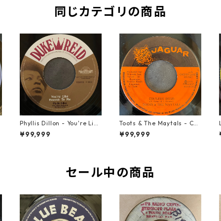
同じカテゴリの商品
t
Phyllis Dillon - You're Like
Toots & The Maytals - Cou
Heaven To Me【7-21913】
ntry Road【7-21951】
¥99,999
¥99,999
セール中の商品