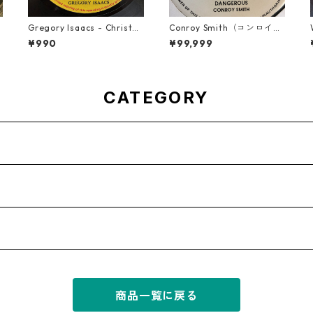
t
Gregory Isaacs - Christm
Conroy Smith（コンロイス
as Time Once Again【7-2
ミス） - Dangerous【7'】
¥990
¥99,999
0589】
CATEGORY
商品一覧に戻る