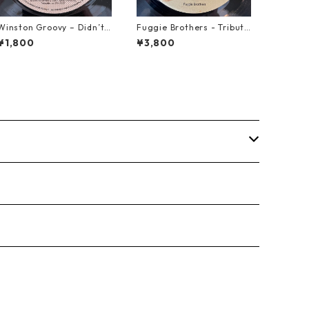
Winston Groovy – Didn’t Y
Fuggie Brothers - Tribute
ou Know【7-21811】
To The Great【7-21765】
¥1,800
¥3,800