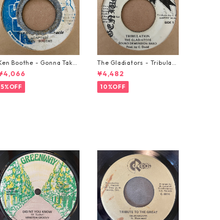
Ken Boothe - Gonna Take
The Gladiators - Tribulati
A Miracle【7-21362】
on【7-21365】
¥4,066
¥4,482
5%OFF
10%OFF