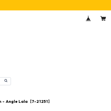
n - Angle Lala【7-21251】