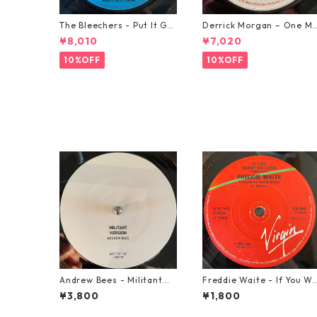
The Bleechers - Put It Go
Derrick Morgan – One M
od 【7-21637】
rning In May【7-21653】
¥8,010
¥7,020
10%OFF
10%OFF
Andrew Bees ‎- Militant【1
Freddie Waite - If You W
2-50066】
nt My Love【7-21943】
¥3,800
¥1,800