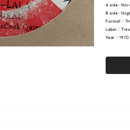
A side : No
B side : Hu
Format：7I
Label：Tresu
Year：1970