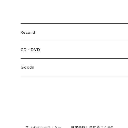
Record
Mento,Calypso,Ballad
CD・DVD
Ska
Goods
Rocksteady
Roots
Early Reggae/Skins
プライバシーポリシー
特定商取引法に基づく表記