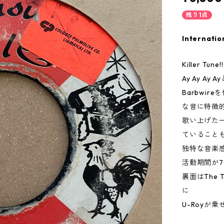
残り1点
Internatio
Killer Tune!!
Ay Ay A
Barbwir
な音に特徴
歌い上げた一曲で
ていること
独特な音楽
活動期間が7
裏面はThe Te
に
U-Royが