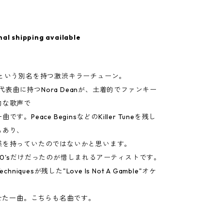
nal shipping available
y Ayという別名を持つ激渋キラーチューン。
eを代表曲に持つNora Deanが、土着的でファンキー
的な歌声で
す。Peace BeginsなどのKiller Tuneを残し
もあり、
感を持っていたのではないかと思います。
0'sだけだったのが惜しまれるアーティストです。
chniquesが残した"Love Is Not A Gamble"オケ
乗せた一曲。こちらも名曲です。