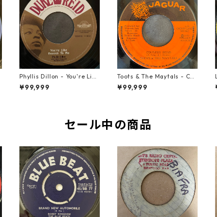
t
Phyllis Dillon - You're Like
Toots & The Maytals - Cou
Heaven To Me【7-21913】
ntry Road【7-21951】
¥99,999
¥99,999
セール中の商品