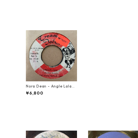
Nora Dean - Angle Lala
【7-21251】
¥6,800