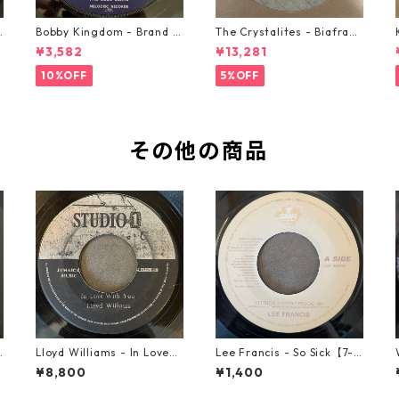
o
Bobby Kingdom - Brand N
The Crystalites - Biafra
ew Automobile【7-2088
【7-21293】
¥3,582
¥13,281
9】
10%OFF
5%OFF
その他の商品
a
Lloyd Williams - In Love
Lee Francis - So Sick【7-2
With You【7-21917】
1925】
¥8,800
¥1,400