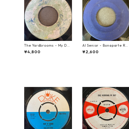
The Yardbrooms - My Des
Al Senior - Bonaparte Re
ire【7-21922】
reat【7-21861】
¥4,800
¥2,600