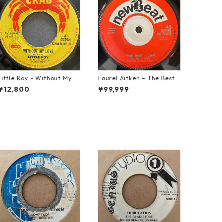
Little Roy - Without My L
Laurel Aitken ‎– The Best I
ove【7-21990】
Can【7-22012】
¥12,800
¥99,999