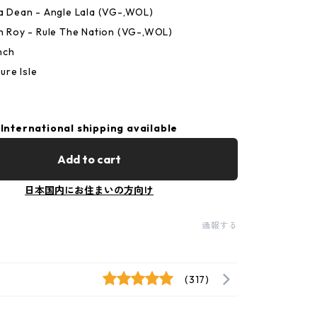
ra Dean - Angle Lala (VG-,WOL)
gh Roy - Rule The Nation (VG-,WOL)
nch
re Isle
International shipping available
Add to cart
日本国内にお住まいの方向け
通報する
(317)