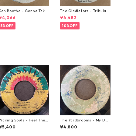
Ken Boothe - Gonna Take
The Gladiators - Tribulati
A Miracle【7-21362】
on【7-21365】
¥4,066
¥4,482
5%OFF
10%OFF
Wailing Souls - Feel The S
The Yardbrooms - My Des
pirit【7-21955】
ire【7-21922】
¥5,400
¥4,800