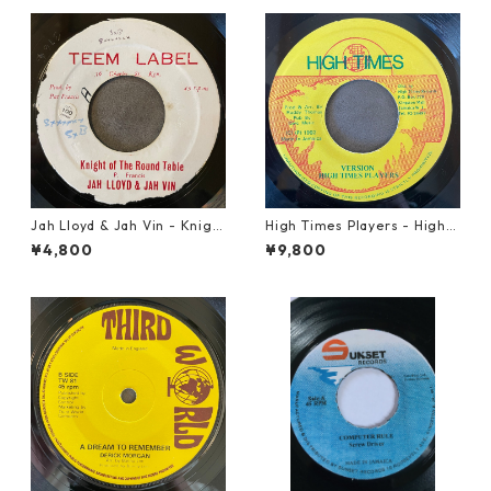
Jah Lloyd & Jah Vin - Knigh
High Times Players - High T
t Of The Round Table【7-21
imes Theme【7-21926】
¥4,800
¥9,800
908】