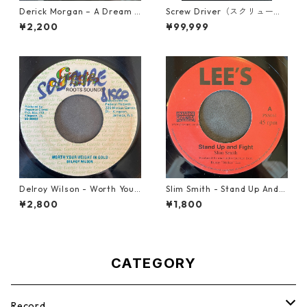
Derick Morgan – A Dream T
Screw Driver（スクリュード
o Remember【7-21824】
ライバー） - Computer Rule
¥2,200
¥99,999
【7'】
Delroy Wilson - Worth Your
Slim Smith - Stand Up And F
Weight In Gold【7-21965】
ight 【7-21832】
¥2,800
¥1,800
CATEGORY
Record