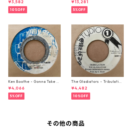
¥3,582
¥13,281
10%OFF
5%OFF
Ken Boothe - Gonna Take A
The Gladiators - Tribulation
Miracle【7-21362】
【7-21365】
¥4,066
¥4,482
5%OFF
10%OFF
その他の商品