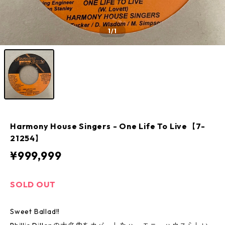
1
/1
Harmony House Singers - One Life To Live【7-
21254】
¥999,999
SOLD OUT
Sweet Ballad!!