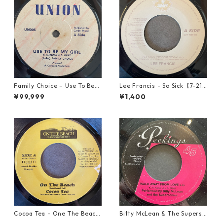
Family Choice – Use To Be
Lee Francis - So Sick【7-219
My Girl【7-22004】
25】
¥99,999
¥1,400
Cocoa Tea - One The Beach
Bitty McLean & The Superso
【7-21919】
nics - Walk Away From Love