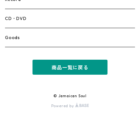
Mento,Calypso,Ballad
CD・DVD
Ska
Goods
Rocksteady
商品一覧に戻る
Roots
Early Reggae/Skins
© Jamaican Soul
Powered by
Lovers
Reggae