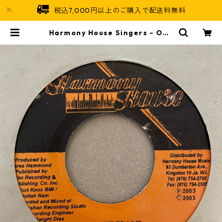
税込7,000円以上のご購入で配送料無料
Harmony House Singers - One
Life To Live【7-21254】 | Jama
ican Soul