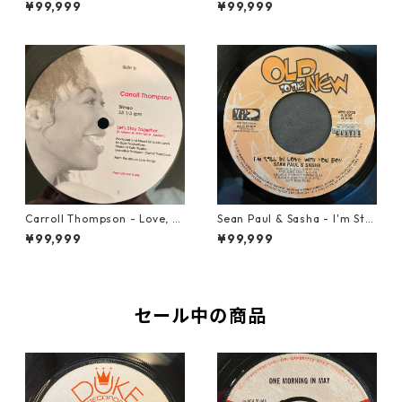
¥99,999
¥99,999
【7-21989】
Carroll Thompson - Love, N
Sean Paul & Sasha - I'm Still
eed And Want You【12-2198
In Love With You Boy【7-218
¥99,999
¥99,999
3】
78】
セール中の商品