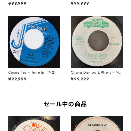
e Fashion【12-50044】
ed【LP-70046】
¥99,999
¥99,999
Cocoa Tea - Tune In【7-2187
Chaka Demus & Pliers – Mu
2】
rder She Wrote【7-21777】
¥99,999
¥99,999
セール中の商品