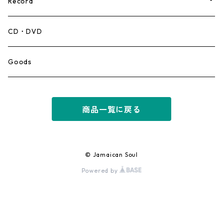
Record
Mento,Calypso,Ballad
CD・DVD
Ska
Goods
Rocksteady
商品一覧に戻る
Roots
Early Reggae/Skins
© Jamaican Soul
Powered by
Lovers
Reggae