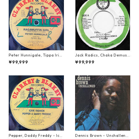
Peter Hunnigale, Tippa Irie
Jack Radics, Chaka Demus
- Raggamuffin Girl【12-50
& Pliers - Twist And Shout
¥99,999
¥99,999
045】
【7-21830】
Pepper, Daddy Freddy - Icki
Dennis Brown - Unchalleng