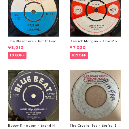
The Bleechers - Put It Good
Derrick Morgan – One Morn
【7-21637】
ing In May【7-21653】
¥8,010
¥7,020
10%OFF
10%OFF
Bobby Kingdom - Brand Ne
The Crystalites - Biafra【7-