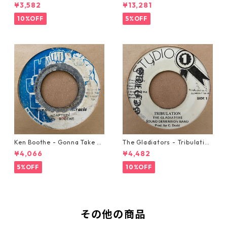
w Automobile【7-20889】
21293】
¥3,582
¥13,281
10%OFF
5%OFF
Ken Boothe - Gonna Take A
The Gladiators - Tribulation
Miracle【7-21362】
【7-21365】
¥4,066
¥4,482
5%OFF
10%OFF
その他の商品