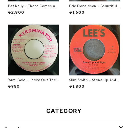
Pat Kelly - There Comes A T
Eric Donaldson - Beautiful
ime【12-50057】
Maiden【7-21788】
¥2,800
¥1,600
Yami Bolo - Leave Out The
Slim Smith - Stand Up And F
Badness 【7-10916】
ight 【7-21832】
¥980
¥1,800
CATEGORY