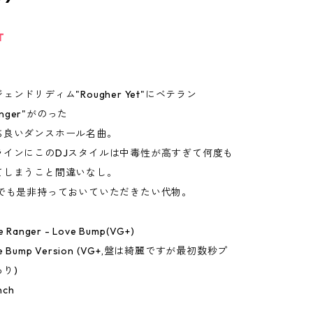
T
ンドリディム"Rougher Yet"にベテラン
Ranger"がのった
ち良いダンスホール名曲。
ラインにこのDJスタイルは中毒性が高すぎて何度も
てしまうこと間違いなし。
中でも是非持っておいていただきたい代物。
ne Ranger - Love Bump(VG+)
Love Bump Version (VG+,盤は綺麗ですが最初数秒プ
り)
nch