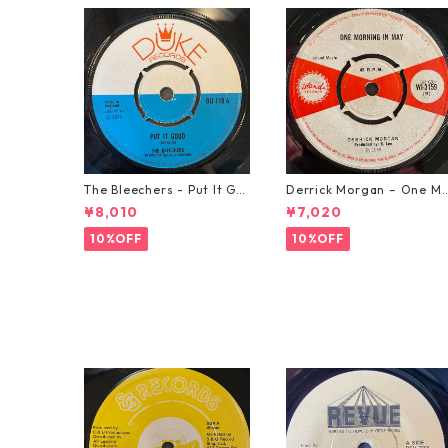
The Bleechers - Put It Go
Derrick Morgan – One M
od 【7-21637】
rning In May【7-21653】
¥8,010
¥7,020
10%OFF
10%OFF