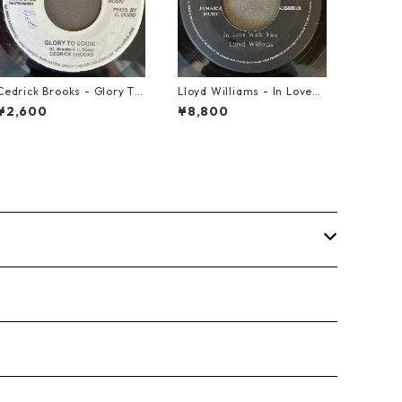
Cedrick Brooks - Glory To
Lloyd Williams - In Love
Sounds【7-21786】
With You【7-21917】
¥2,600
¥8,800