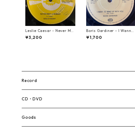
Leslie Caesar - Never Met
Boris Gardiner - I Wanna
A Woman【12-50067】
Wake Up With You【7-219
¥3,200
¥1,700
24】
Record
Mento,Calypso,Ballad
CD・DVD
Ska
Goods