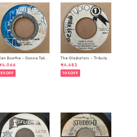
Ken Boothe - Gonna Take
The Gladiators - Tribulati
A Miracle【7-21362】
on【7-21365】
¥4,066
¥4,482
5%OFF
10%OFF