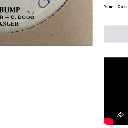
Year：Coxs