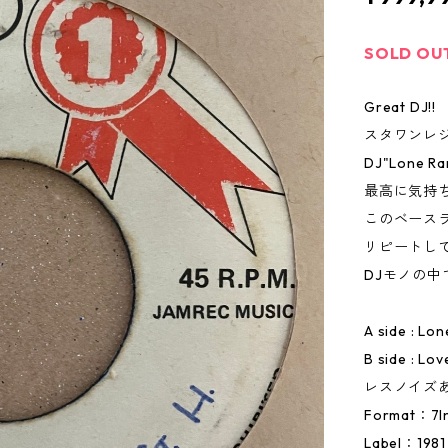
SOLD OU
Great DJ!!
スタワンレジェ
DJ"Lone 
最高に気持
このベース
リピートし
DJモノの
A side : Lo
B side : 
レスノイズあ
Format：7I
Label：1981