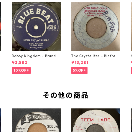
o
Bobby Kingdom - Brand N
The Crystalites - Biafra
ew Automobile【7-2088
【7-21293】
¥3,582
¥13,281
9】
10%OFF
5%OFF
その他の商品