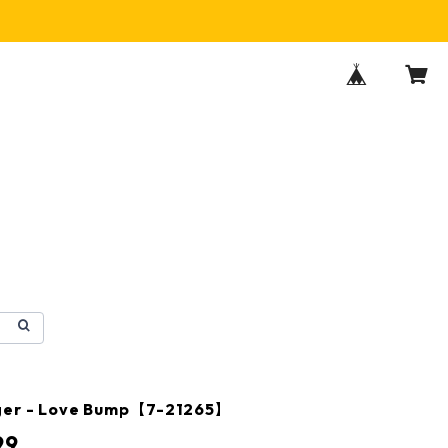
ger - Love Bump【7-21265】
99