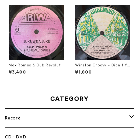
Max Romeo & Dub Revoluti
Winston Groovy – Didn’t Yo
onaries - Juks We A Juks【1
u Know【7-21811】
¥3,400
¥1,800
0-90000】
CATEGORY
Record
Mento,Calypso,Ballad
CD・DVD