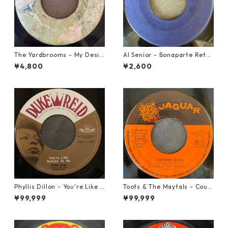
The Yardbrooms - My Desir
Al Senior - Bonaparte Retre
e【7-21922】
at【7-21861】
¥4,800
¥2,600
Phyllis Dillon - You're Like H
Toots & The Maytals - Coun
eaven To Me【7-21913】
try Road【7-21951】
¥99,999
¥99,999