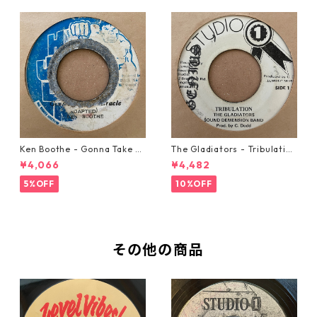
Ken Boothe - Gonna Take A
The Gladiators - Tribulation
Miracle【7-21362】
【7-21365】
¥4,066
¥4,482
5%OFF
10%OFF
その他の商品