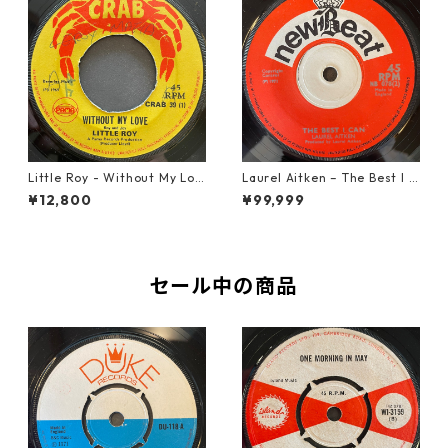
Little Roy - Without My Lov
Laurel Aitken ‎– The Best I C
e【7-21990】
an【7-22012】
¥12,800
¥99,999
セール中の商品