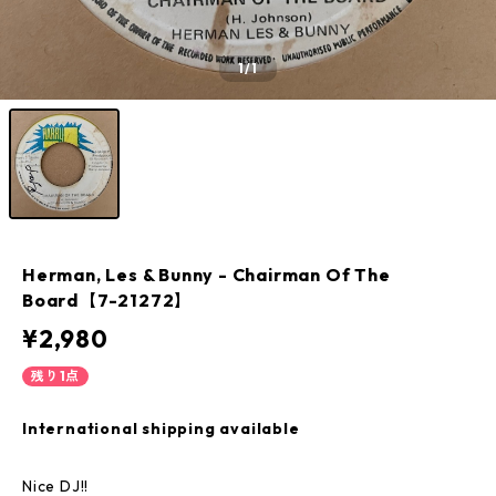
1
/1
Herman, Les & Bunny - Chairman Of The
Board【7-21272】
¥2,980
残り1点
International shipping available
Nice DJ!!