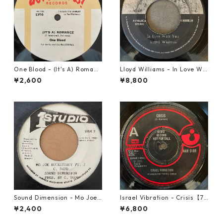
One Blood - (It's A) Romanc
Lloyd Williams - In Love Wit
e【12-50054】
h You【7-21917】
¥2,600
¥8,800
Sound Dimension - Mo Joe
Israel Vibration - Crisis【7-
Rock Steady【7-21087】
21895】
¥2,400
¥6,800