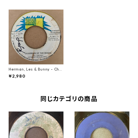
Herman, Les & Bunny - Chai
rman Of The Board【7-2127
¥2,980
2】
同じカテゴリの商品