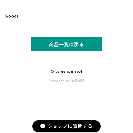
Ska
Goods
Rocksteady
商品一覧に戻る
Roots
Early Reggae/Skins
© Jamaican Soul
Powered by
Lovers
Reggae
Early Dancehall
ショップに質問する