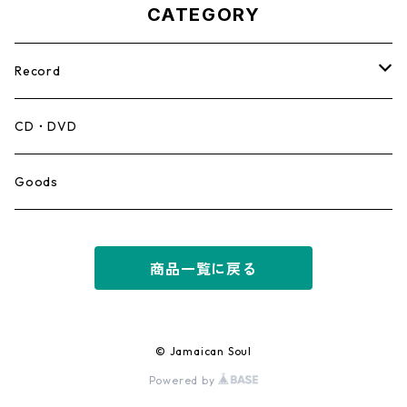
CATEGORY
Record
Mento,Calypso,Ballad
CD・DVD
Ska
Goods
Rocksteady
商品一覧に戻る
Roots
Early Reggae/Skins
© Jamaican Soul
Powered by
Lovers