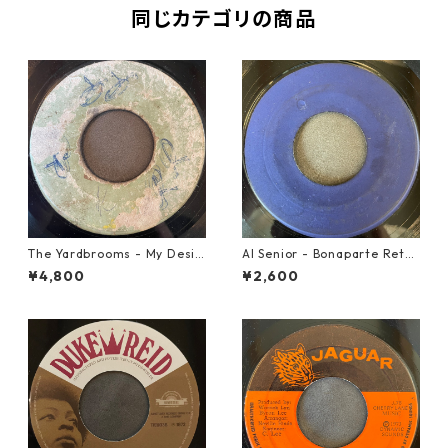
同じカテゴリの商品
The Yardbrooms - My Desir
Al Senior - Bonaparte Retre
e【7-21922】
at【7-21861】
¥4,800
¥2,600