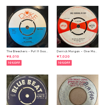
The Bleechers - Put It Good
Derrick Morgan – One Morn
【7-21637】
ing In May【7-21653】
¥8,010
¥7,020
10%OFF
10%OFF