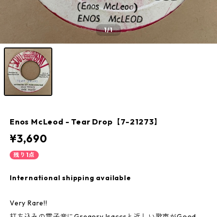
1
/1
Enos McLeod - Tear Drop【7-21273】
¥3,690
残り1点
International shipping available
Very Rare!!
打ち込みの電子音にGregory Isaccsと近しい歌声がGood。