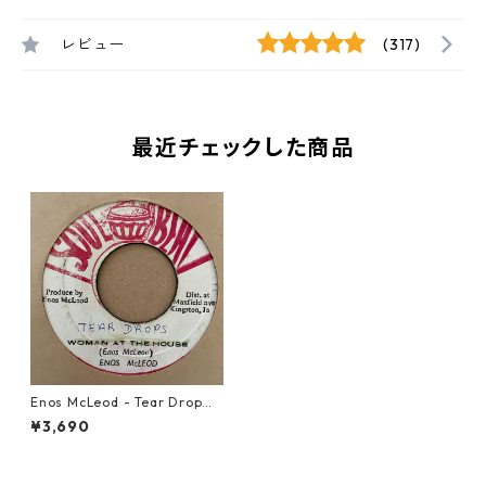
レビュー
(317)
最近チェックした商品
Enos McLeod - Tear Drop【7
-21273】
¥3,690