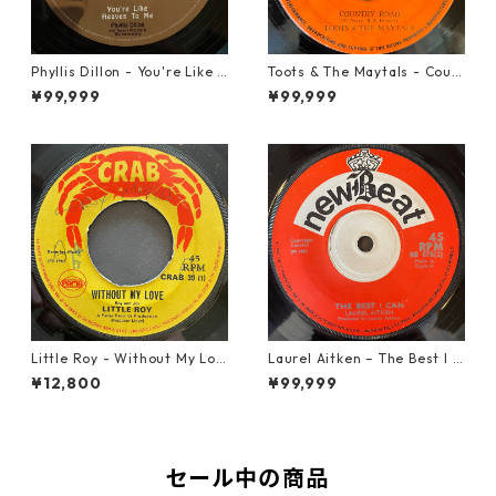
Phyllis Dillon - You're Like H
Toots & The Maytals - Coun
eaven To Me【7-21913】
try Road【7-21951】
¥99,999
¥99,999
Little Roy - Without My Lov
Laurel Aitken ‎– The Best I C
e【7-21990】
an【7-22012】
¥12,800
¥99,999
セール中の商品