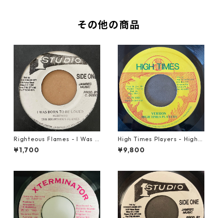
その他の商品
Righteous Flames - I Was B
High Times Players - High T
orn To Be Loved【7-21191】
imes Theme【7-21926】
¥1,700
¥9,800