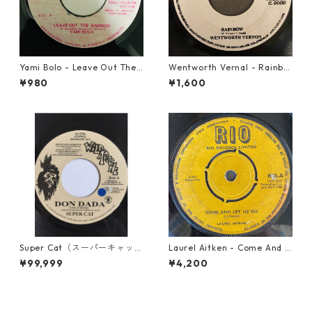
Yami Bolo - Leave Out The
Wentworth Vernal - Rainbo
Badness 【7-10916】
w【7-21940】
¥980
¥1,600
Super Cat（スーパーキャッ
Laurel Aitken - Come And L
ト） - Don Dada【7inch】
et Us Go【7-21779】
¥99,999
¥4,200