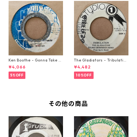
Ken Boothe - Gonna Take A
The Gladiators - Tribulation
Miracle【7-21362】
【7-21365】
¥4,066
¥4,482
5%OFF
10%OFF
その他の商品