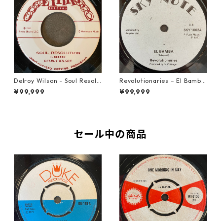
Delroy Wilson - Soul Resolu
Revolutionaries – El Bamba
tion【7-21935】
【7-21855】
¥99,999
¥99,999
セール中の商品