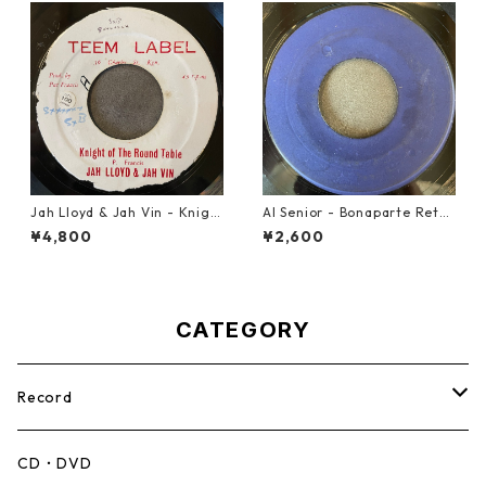
Jah Lloyd & Jah Vin - Knigh
Al Senior - Bonaparte Retre
t Of The Round Table【7-21
at【7-21861】
¥4,800
¥2,600
908】
CATEGORY
Record
Mento,Calypso,Ballad
CD・DVD