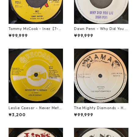
Tommy McCook - Inez【7-21
Dawn Penn - Why Did You Li
840】
e【7-21938】
¥99,999
¥99,999
Leslie Caesar - Never Met A
The Mighty Diamonds - Hey
Woman【12-50067】
Girl【12-50053】
¥3,200
¥99,999