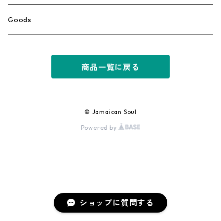
Ska
Goods
Rocksteady
商品一覧に戻る
Roots
Early Reggae/Skins
© Jamaican Soul
Powered by
Lovers
Reggae
Early Dancehall
ショップに質問する