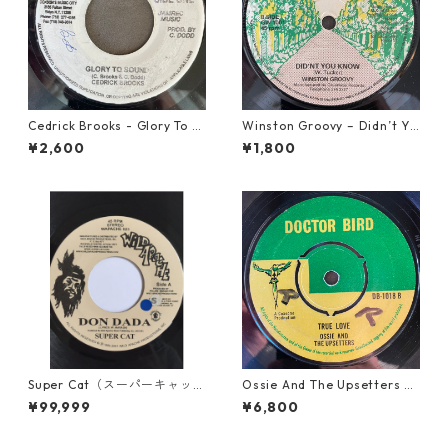
Cedrick Brooks - Glory To S
Winston Groovy – Didn’t Yo
ounds【7-21786】
u Know【7-21811】
¥2,600
¥1,800
Super Cat（スーパーキャッ
Ossie And The Upsetters -
ト） - Don Dada【7inch】
True Love【7-22000】
¥99,999
¥6,800