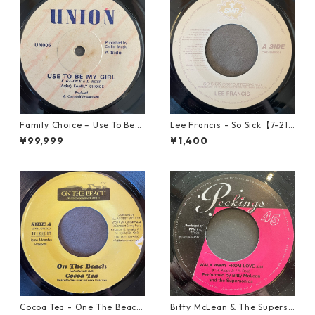
Family Choice – Use To Be
Lee Francis - So Sick【7-219
My Girl【7-22004】
25】
¥99,999
¥1,400
Cocoa Tea - One The Beach
Bitty McLean & The Superso