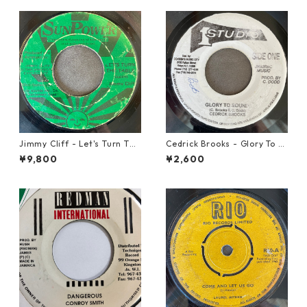
Jimmy Cliff - Let's Turn The
Cedrick Brooks - Glory To S
Table【7-21999】
ounds【7-21786】
¥9,800
¥2,600