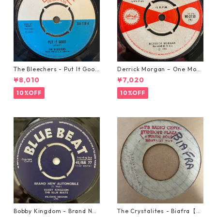
The Bleechers - Put It Good
Derrick Morgan – One Morn
【7-21637】
ing In May【7-21653】
¥8,010
¥7,020
10%OFF
10%OFF
Bobby Kingdom - Brand Ne
The Crystalites - Biafra【7-