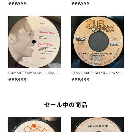
【7-21919】
nics - Walk Away From Love
¥99,999
¥99,999
【7-21989】
Carroll Thompson - Love, N
Sean Paul & Sasha - I'm Still
eed And Want You【12-2198
In Love With You Boy【7-218
¥99,999
¥99,999
3】
78】
セール中の商品