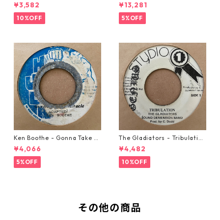
w Automobile【7-20889】
21293】
¥3,582
¥13,281
10%OFF
5%OFF
Ken Boothe - Gonna Take A
The Gladiators - Tribulation
Miracle【7-21362】
【7-21365】
¥4,066
¥4,482
5%OFF
10%OFF
その他の商品