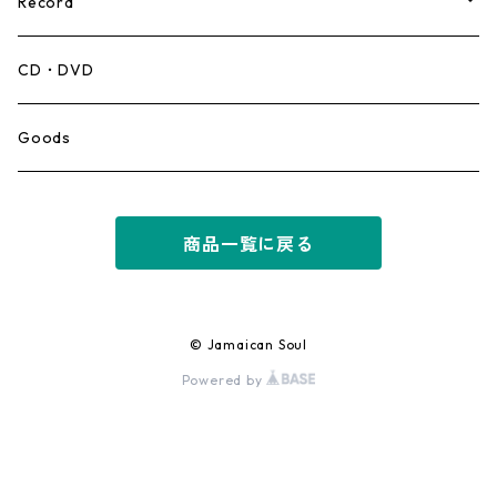
Record
Mento,Calypso,Ballad
CD・DVD
Ska
Goods
Rocksteady
商品一覧に戻る
Roots
Early Reggae/Skins
© Jamaican Soul
Powered by
Lovers
Reggae