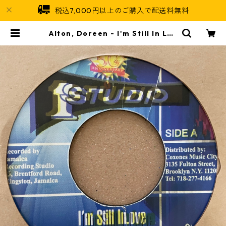
税込7,000円以上のご購入で配送料無料
Alton, Doreen - I'm Still In Lov
e【7-21287】 | Jamaican Soul