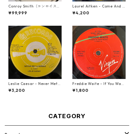
Conroy Smith（コンロイスミ
Laurel Aitken - Come And L
ス） - Dangerous【7'】
et Us Go【7-21779】
¥99,999
¥4,200
Leslie Caesar - Never Met A
Freddie Waite - If You Want
Woman【12-50067】
My Love【7-21943】
¥3,200
¥1,800
CATEGORY