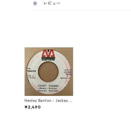
レビュー
Henley Banton - Jackey V
oodoo【7-21292】
¥2,490