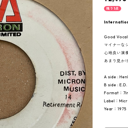
残り1点
Internatio
Good Vocal!
マイナーな
心地良い演
あまり見か
A side : H
B side : E.
Format：7I
Label：Micr
Year：1975