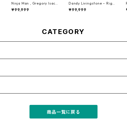
Ninja Man , Gregory Isacc
Dandy Livingstone – Righ
s & Freddie Mcgregor - J
t On Brother【7-21946】
¥99,999
¥99,999
ohn Low【7-20010】
CATEGORY
商品一覧に戻る