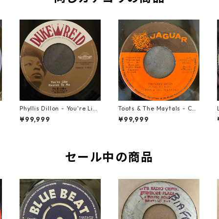
t
Phyllis Dillon - You're Like
Toots & The Maytals - Cou
Heaven To Me【7-21913】
ntry Road【7-21951】
¥99,999
¥99,999
セール中の商品