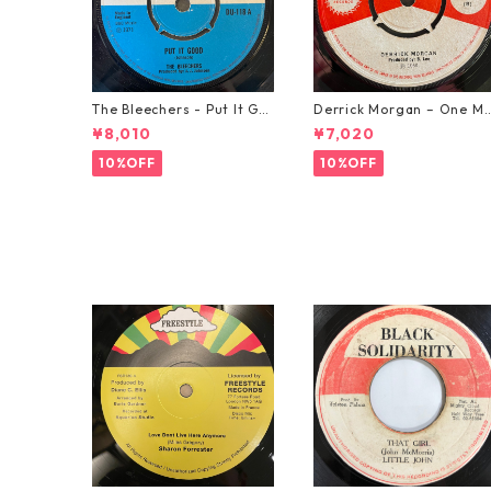
The Bleechers - Put It Go
Derrick Morgan – One M
od 【7-21637】
rning In May【7-21653】
¥8,010
¥7,020
10%OFF
10%OFF