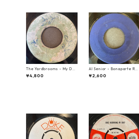
The Yardbrooms - My Des
Al Senior - Bonaparte Re
ire【7-21922】
reat【7-21861】
¥4,800
¥2,600