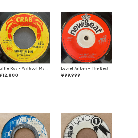
Little Roy - Without My L
Laurel Aitken ‎– The Best I
ove【7-21990】
Can【7-22012】
¥12,800
¥99,999