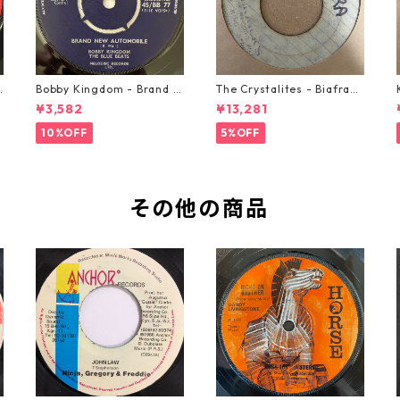
o
Bobby Kingdom - Brand N
The Crystalites - Biafra
ew Automobile【7-2088
【7-21293】
¥3,582
¥13,281
9】
10%OFF
5%OFF
その他の商品