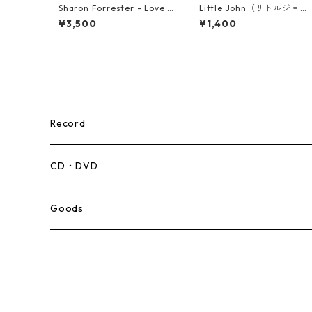
Sharon Forrester - Love D
Little John（リトルジョ
on't Live Here Anymore
ン） - That Girl 【7-2004
¥3,500
¥1,400
【12-50068】
5】
Record
Mento,Calypso,Ballad
CD・DVD
Ska
Goods
Rocksteady
Roots