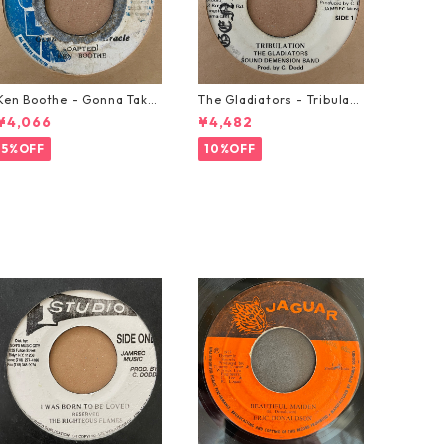
Ken Boothe - Gonna Take
The Gladiators - Tribulati
A Miracle【7-21362】
on【7-21365】
¥4,066
¥4,482
5%OFF
10%OFF