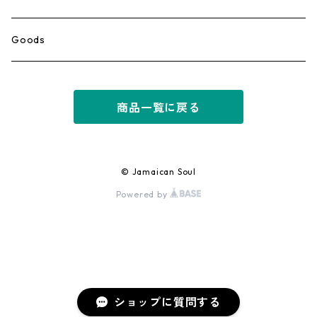
Ska
Goods
Rocksteady
商品一覧に戻る
Roots
Early Reggae/Skins
© Jamaican Soul
Powered by
Lovers
Reggae
Early Dancehall
ショップに質問する