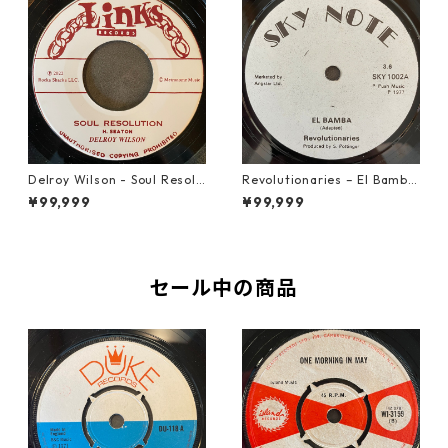
Delroy Wilson - Soul Resolu
Revolutionaries – El Bamba
tion【7-21935】
【7-21855】
¥99,999
¥99,999
セール中の商品