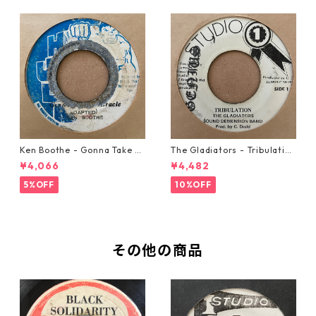
Ken Boothe - Gonna Take A
The Gladiators - Tribulation
Miracle【7-21362】
【7-21365】
¥4,066
¥4,482
5%OFF
10%OFF
その他の商品