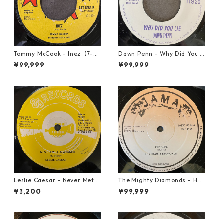
Tommy McCook - Inez【7-21
Dawn Penn - Why Did You Li
840】
e【7-21938】
¥99,999
¥99,999
Leslie Caesar - Never Met A
The Mighty Diamonds - Hey
Woman【12-50067】
Girl【12-50053】
¥3,200
¥99,999