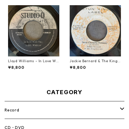
Lloyd Williams - In Love Wit
Jackie Bernard & The Kings
h You【7-21917】
tonians - Never Changing H
¥8,800
¥8,800
armony【7-21948】
CATEGORY
Record
Mento,Calypso,Ballad
CD・DVD