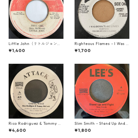
Little John（リトルジョン）
Righteous Flames - I Was B
- That Girl 【7-20045】
orn To Be Loved【7-21191】
¥1,400
¥1,700
Rico Rodriguez & Tommy Mc
Slim Smith - Stand Up And F
Cook - Going West【7-2198
ight 【7-21832】
¥4,600
¥1,800
3】