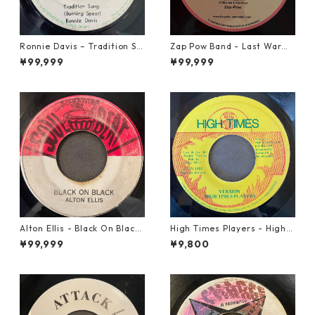
Ronnie Davis – Tradition So
Zap Pow Band - Last War【1
ng【7-22003】
2-50056】
¥99,999
¥99,999
Alton Ellis - Black On Black
High Times Players - High T
【7-21982】
imes Theme【7-21926】
¥99,999
¥9,800