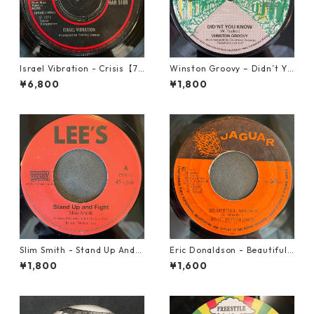
Israel Vibration - Crisis【7-
Winston Groovy – Didn’t Yo
21895】
u Know【7-21811】
¥6,800
¥1,800
Slim Smith - Stand Up And F
Eric Donaldson - Beautiful
ight 【7-21832】
Maiden【7-21788】
¥1,800
¥1,600