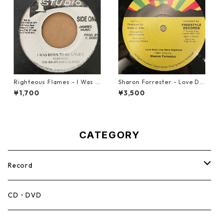
Righteous Flames - I Was B
Sharon Forrester - Love Do
orn To Be Loved【7-21191】
n't Live Here Anymore【12-
¥1,700
¥3,500
50068】
CATEGORY
Record
Mento,Calypso,Ballad
CD・DVD