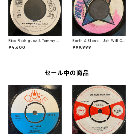
Rico Rodriguez & Tommy Mc
Earth & Stone – Jah Will Cu
Cook - Going West【7-2198
t You Down【7-21914】
¥4,600
¥99,999
3】
セール中の商品