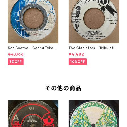
Ken Boothe - Gonna Take A
The Gladiators - Tribulation
Miracle【7-21362】
【7-21365】
¥4,066
¥4,482
5%OFF
10%OFF
その他の商品