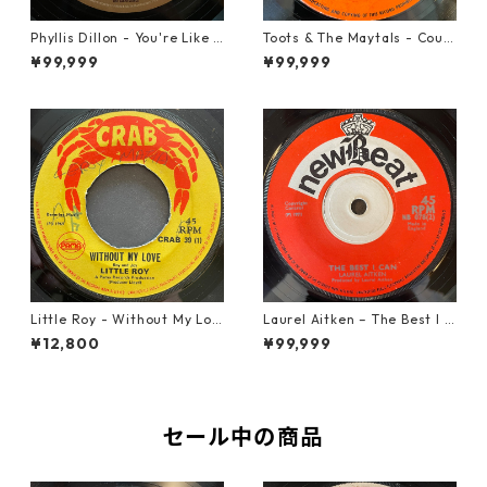
Phyllis Dillon - You're Like H
Toots & The Maytals - Coun
eaven To Me【7-21913】
try Road【7-21951】
¥99,999
¥99,999
Little Roy - Without My Lov
Laurel Aitken ‎– The Best I C
e【7-21990】
an【7-22012】
¥12,800
¥99,999
セール中の商品