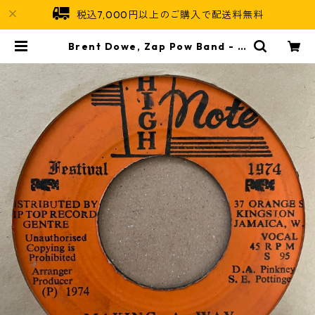
税込7,000円以上のご購入で配送料無料
Brent Dowe, Zap Pow Band - M
aking A Way【7-21317】 | Jama
ican Soul