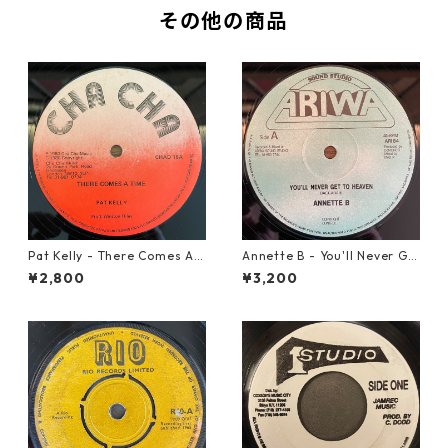
その他の商品
Pat Kelly - There Comes A T
Annette B - You'll Never Ge
ime【12-50057】
t To Heaven【12-50058】
¥2,800
¥3,200