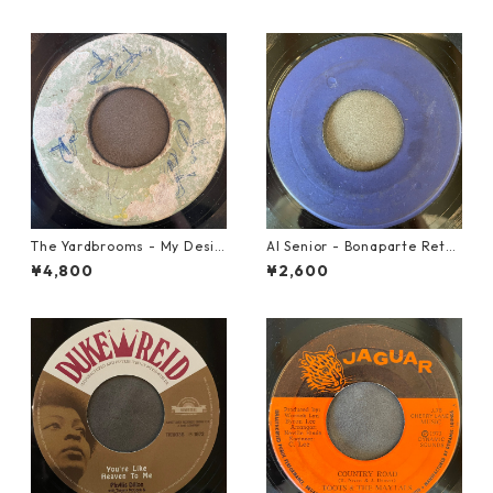
The Yardbrooms - My Desir
Al Senior - Bonaparte Retre
e【7-21922】
at【7-21861】
¥4,800
¥2,600