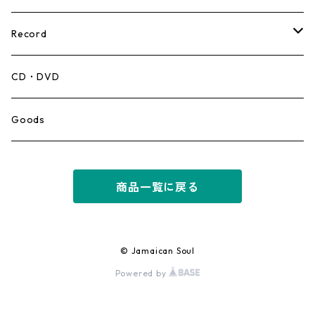
Record
Mento,Calypso,Ballad
CD・DVD
Ska
Goods
Rocksteady
商品一覧に戻る
Roots
Early Reggae/Skins
© Jamaican Soul
Powered by
Lovers