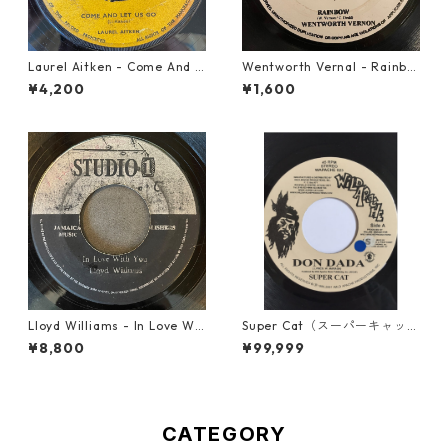
Laurel Aitken - Come And L
Wentworth Vernal - Rainbo
et Us Go【7-21779】
w【7-21940】
¥4,200
¥1,600
Lloyd Williams - In Love Wit
Super Cat（スーパーキャッ
h You【7-21917】
ト） - Don Dada【7inch】
¥8,800
¥99,999
CATEGORY