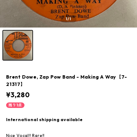
1
/1
Brent Dowe, Zap Pow Band - Making A Way【7-
21317】
¥3,280
残り1点
International shipping available
Nice Vocal!! Rare!!