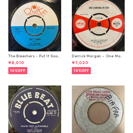
The Bleechers - Put It Good
Derrick Morgan – One Morn
【7-21637】
ing In May【7-21653】
¥8,010
¥7,020
10%OFF
10%OFF