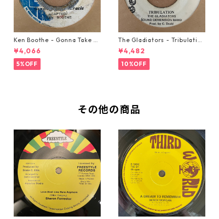
Ken Boothe - Gonna Take A
The Gladiators - Tribulation
Miracle【7-21362】
【7-21365】
¥4,066
¥4,482
5%OFF
10%OFF
その他の商品