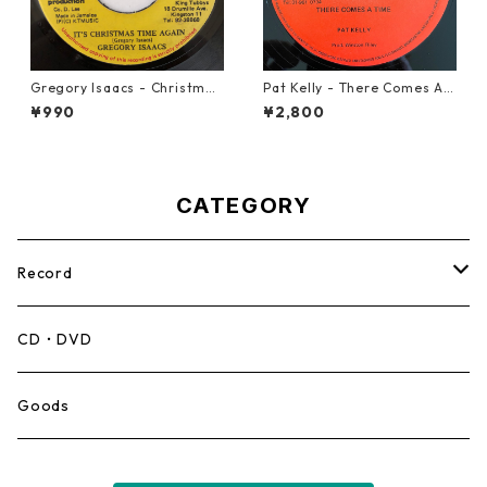
Gregory Isaacs - Christmas
Pat Kelly - There Comes A T
Time Once Again【7-2058
ime【12-50057】
¥990
¥2,800
9】
CATEGORY
Record
Mento,Calypso,Ballad
CD・DVD
Ska
Goods
Rocksteady