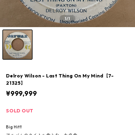
1
/1
Delroy Wilson - Last Thing On My Mind【7-
21325】
¥999,999
SOLD OUT
Big Hit!!