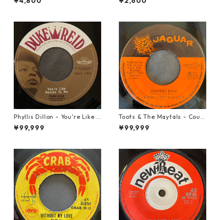
¥4,800
¥2,600
Phyllis Dillon - You're Like H
Toots & The Maytals - Coun
eaven To Me【7-21913】
try Road【7-21951】
¥99,999
¥99,999