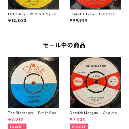
Little Roy - Without My Lov
Laurel Aitken ‎– The Best I C
e【7-21990】
an【7-22012】
¥12,800
¥99,999
セール中の商品
The Bleechers - Put It Good
Derrick Morgan – One Morn
【7-21637】
ing In May【7-21653】
¥8,010
¥7,020
10%OFF
10%OFF