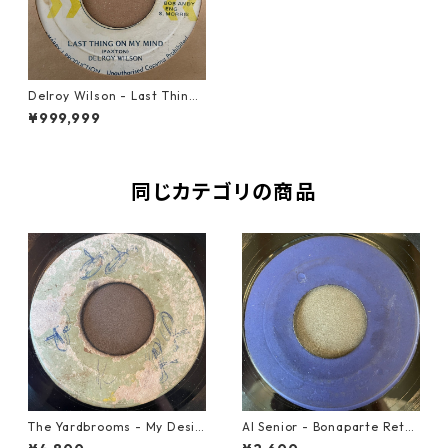
Delroy Wilson - Last Thing
On My Mind【7-21325】
¥999,999
同じカテゴリの商品
The Yardbrooms - My Desir
Al Senior - Bonaparte Retre
e【7-21922】
at【7-21861】