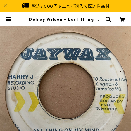
税込7,000円以上のご購入で配送料無料
Delroy Wilson - Last Thing On
My Mind【7-21325】 | Jamaica
n Soul