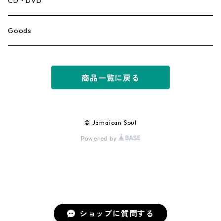
CD・DVD
Ska
Goods
Rocksteady
商品一覧に戻る
Roots
Early Reggae/Skins
© Jamaican Soul
Powered by
Lovers
Reggae
Early Dancehall
ショップに質問する