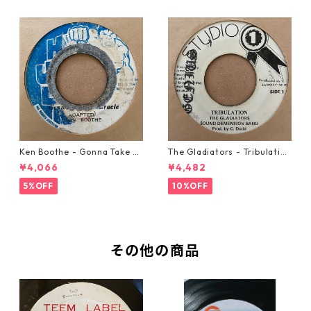
Ken Boothe - Gonna Take A
The Gladiators - Tribulation
Miracle【7-21362】
【7-21365】
¥4,066
¥4,482
5%OFF
10%OFF
その他の商品