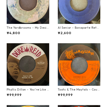
The Yardbrooms - My Desir
Al Senior - Bonaparte Retre
e【7-21922】
at【7-21861】
¥4,800
¥2,600
Phyllis Dillon - You're Like H
Toots & The Maytals - Coun
eaven To Me【7-21913】
try Road【7-21951】
¥99,999
¥99,999