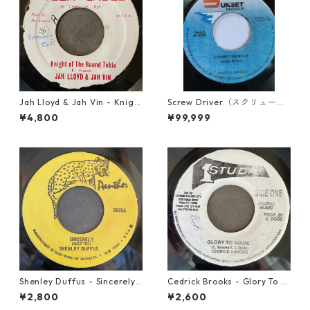
Jah Lloyd & Jah Vin - Knigh
Screw Driver（スクリュード
t Of The Round Table【7-21
ライバー） - Computer Rule
¥4,800
¥99,999
908】
【7'】
Shenley Duffus - Sincerely
Cedrick Brooks - Glory To S
【7-22021】
ounds【7-21786】
¥2,800
¥2,600