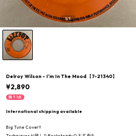
1
/1
Delroy Wilson - I'm In The Mood【7-21340】
¥2,890
残り1点
International shipping available
Big Tune Cover!!
Techniquesが残したRocksteadyの大名曲を