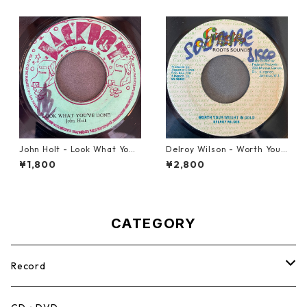
John Holt - Look What Yo
Delroy Wilson - Worth Your
u've Done【7-21817】
Weight In Gold【7-21965】
¥1,800
¥2,800
CATEGORY
Record
Mento,Calypso,Ballad