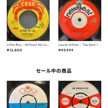
Little Roy - Without My Lov
Laurel Aitken ‎– The Best I C
e【7-21990】
an【7-22012】
¥12,800
¥99,999
セール中の商品