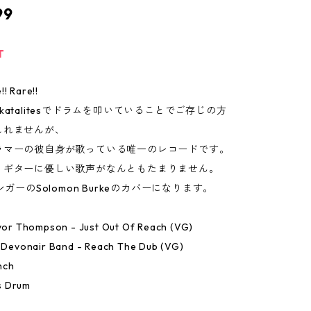
99
T
! Rare!!
katalitesでドラムを叩いていることでご存じの方
しれませんが、
ラマーの彼自身が歌っている唯一のレコードです。
うギターに優しい歌声がなんともたまりません。
ンガーのSolomon Burkeのカバーになります。
evor Thompson - Just Out Of Reach (VG)
e Devonair Band - Reach The Dub (VG)
nch
s Drum