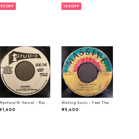
5%OFF
10%OFF
Wentworth Vernal - Rainb
Wailing Souls - Feel The S
ow【7-21940】
pirit【7-21955】
¥1,600
¥5,400