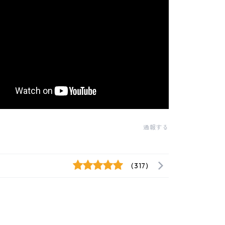
通報する
(317)