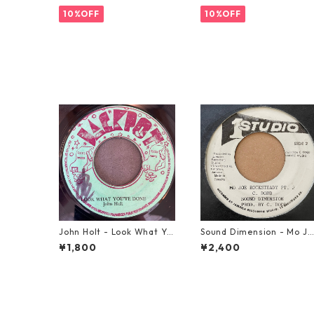
10%OFF
10%OFF
John Holt - Look What Yo
Sound Dimension - Mo Jo
u've Done【7-21817】
e Rock Steady【7-21087
¥1,800
¥2,400