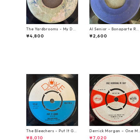
The Yardbrooms - My Des
Al Senior - Bonaparte Re
ire【7-21922】
reat【7-21861】
¥4,800
¥2,600
The Bleechers - Put It Go
Derrick Morgan – One M
od 【7-21637】
rning In May【7-21653】
¥8,010
¥7,020