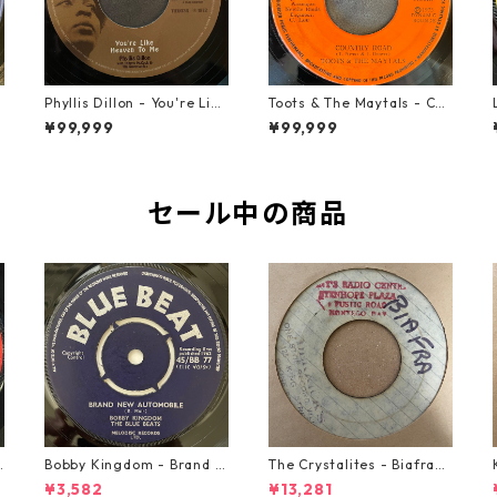
t
Phyllis Dillon - You're Like
Toots & The Maytals - Cou
Heaven To Me【7-21913】
ntry Road【7-21951】
¥99,999
¥99,999
セール中の商品
o
Bobby Kingdom - Brand N
The Crystalites - Biafra
ew Automobile【7-2088
【7-21293】
¥3,582
¥13,281