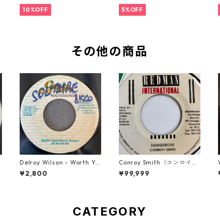
9】
10%OFF
5%OFF
その他の商品
Delroy Wilson - Worth Yo
Conroy Smith（コンロイス
】
ur Weight In Gold【7-2196
ミス） - Dangerous【7'】
¥2,800
¥99,999
5】
CATEGORY