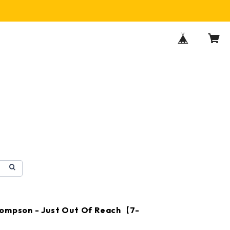
hompson - Just Out Of Reach【7-