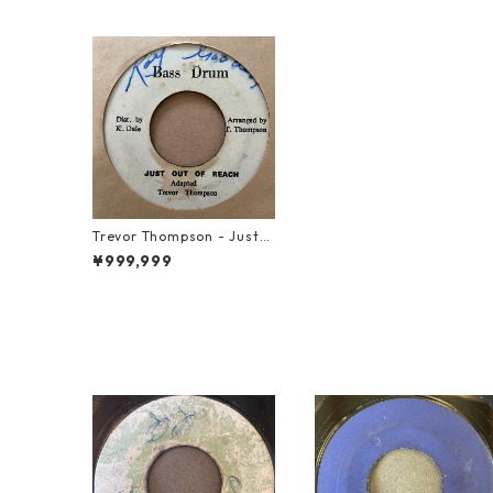
Trevor Thompson - Just
Out Of Reach【7-21343】
¥999,999