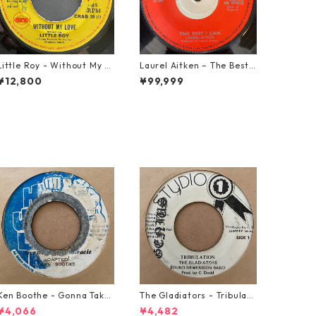
Little Roy - Without My L
Laurel Aitken ‎– The Best I
ove【7-21990】
Can【7-22012】
¥12,800
¥99,999
Ken Boothe - Gonna Take
The Gladiators - Tribulati
A Miracle【7-21362】
on【7-21365】
¥4,066
¥4,482