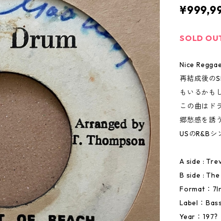
¥999,9
SOLD OU
Nice Reggae!
再結成後のS
もいるかも
この曲はド
郷愁感を誘
USのR&Bシ
A side : Tr
B side : Th
Format：7I
Label：Bas
Year：197?