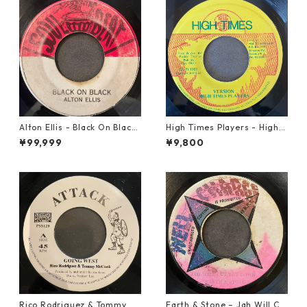
Alton Ellis - Black On Black
High Times Players - High T
【7-21982】
imes Theme【7-21926】
¥99,999
¥9,800
Rico Rodriguez & Tommy Mc
Earth & Stone – Jah Will Cu