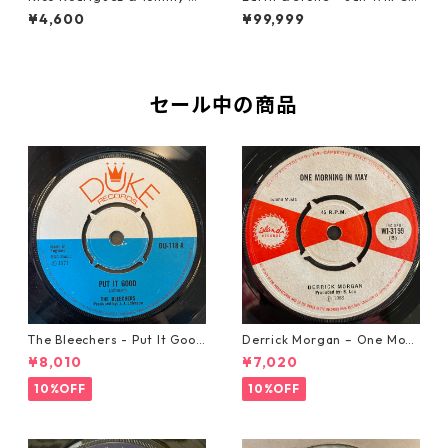
Cook - Going West【7-2198
t You Down【7-21914】
¥4,600
¥99,999
3】
セール中の商品
The Bleechers - Put It Good
Derrick Morgan – One Morn
【7-21637】
ing In May【7-21653】
¥8,010
¥7,020
10%OFF
10%OFF