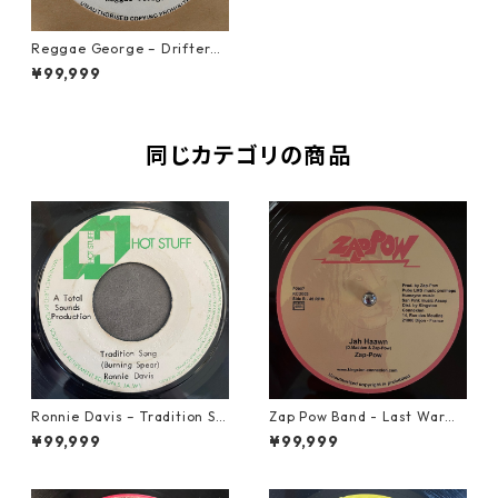
Reggae George – Drifter
【7-21344】
¥99,999
同じカテゴリの商品
Ronnie Davis – Tradition So
Zap Pow Band - Last War【1
ng【7-22003】
2-50056】
¥99,999
¥99,999