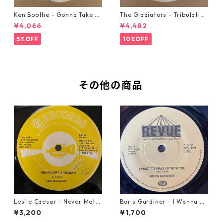
Ken Boothe - Gonna Take A
The Gladiators - Tribulation
Miracle【7-21362】
【7-21365】
¥4,066
¥4,482
5%OFF
10%OFF
その他の商品
Leslie Caesar - Never Met A
Boris Gardiner - I Wanna W
Woman【12-50067】
ake Up With You【7-2192
¥3,200
¥1,700
4】