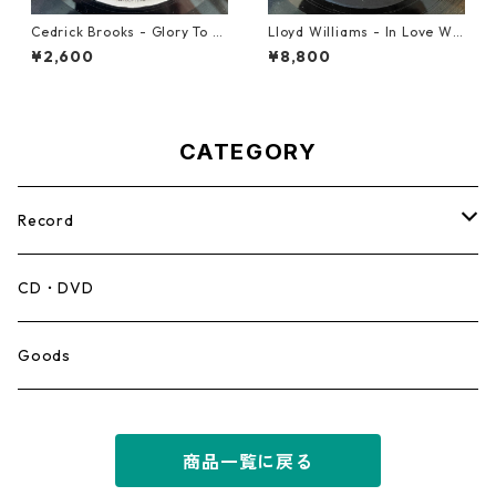
Cedrick Brooks - Glory To S
Lloyd Williams - In Love Wit
ounds【7-21786】
h You【7-21917】
¥2,600
¥8,800
CATEGORY
Record
Mento,Calypso,Ballad
CD・DVD
Ska
Goods
Rocksteady
商品一覧に戻る
Roots