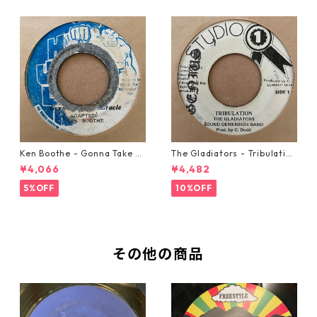
Ken Boothe - Gonna Take A
The Gladiators - Tribulation
Miracle【7-21362】
【7-21365】
¥4,066
¥4,482
5%OFF
10%OFF
その他の商品