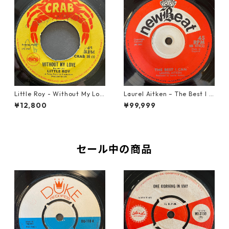
Little Roy - Without My Lov
Laurel Aitken ‎– The Best I C
e【7-21990】
an【7-22012】
¥12,800
¥99,999
セール中の商品