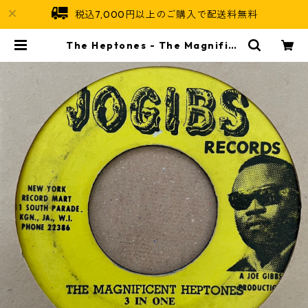
税込7,000円以上のご購入で配送料無料
The Heptones - The Magnifice
nt Heptones 3 In One 【7-2135
1】 | Jamaican Soul