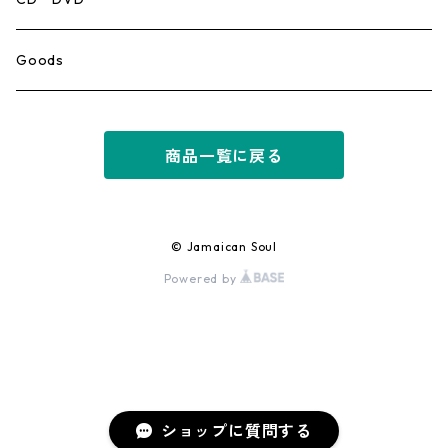
Ska
Goods
Rocksteady
商品一覧に戻る
Roots
Early Reggae/Skins
© Jamaican Soul
Powered by
Lovers
Reggae
Early Dancehall
ショップに質問する