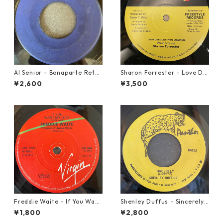
Al Senior - Bonaparte Retre
Sharon Forrester - Love Do
at【7-21861】
n't Live Here Anymore【12-
¥2,600
¥3,500
50068】
Freddie Waite - If You Want
Shenley Duffus - Sincerely
My Love【7-21943】
【7-22021】
¥1,800
¥2,800