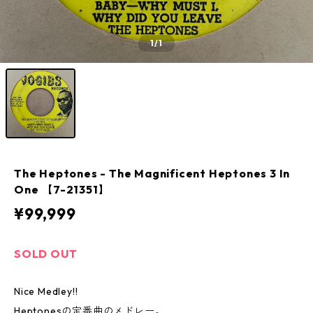
1
/1
The Heptones - The Magnificent Heptones 3 In
One 【7-21351】
¥99,999
SOLD OUT
Nice Medley!!
Heptonesの定番曲のメドレー。