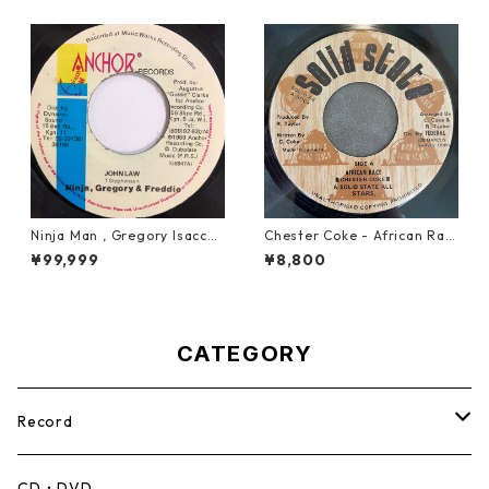
Ninja Man , Gregory Isaccs
Chester Coke - African Rac
& Freddie Mcgregor - John
e【7-21819】
¥99,999
¥8,800
Low【7-20010】
CATEGORY
Record
Mento,Calypso,Ballad
CD・DVD