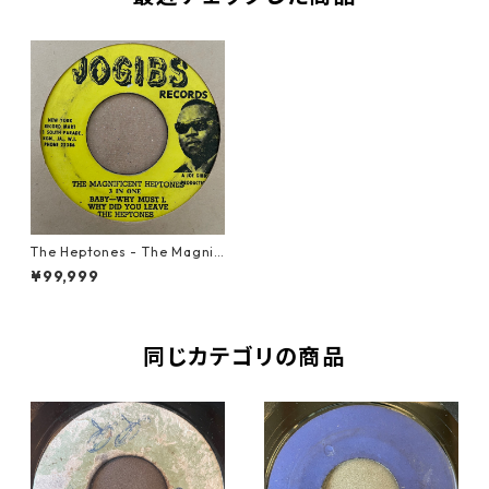
The Heptones - The Magnifi
cent Heptones 3 In One 【7
¥99,999
-21351】
同じカテゴリの商品