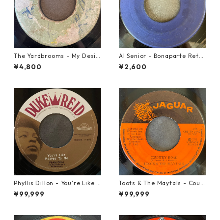
The Yardbrooms - My Desir
Al Senior - Bonaparte Retre
e【7-21922】
at【7-21861】
¥4,800
¥2,600
Phyllis Dillon - You're Like H
Toots & The Maytals - Coun
eaven To Me【7-21913】
try Road【7-21951】
¥99,999
¥99,999