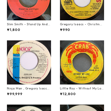
Slim Smith - Stand Up And F
Gregory Isaacs - Christmas
ight 【7-21832】
Time Once Again【7-2058
¥1,800
¥990
9】
Ninja Man , Gregory Isaccs
Little Roy - Without My Lov
& Freddie Mcgregor - John
e【7-21990】
¥99,999
¥12,800
Low【7-20010】