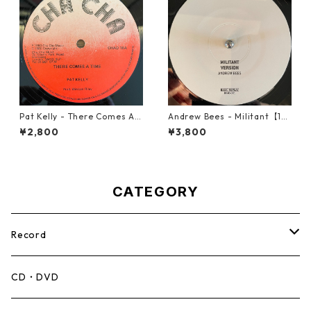
Pat Kelly - There Comes A T
Andrew Bees ‎- Militant【12-
ime【12-50057】
50066】
¥2,800
¥3,800
CATEGORY
Record
Mento,Calypso,Ballad
CD・DVD