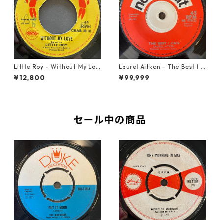
Little Roy - Without My Lov
Laurel Aitken ‎– The Best I C
e【7-21990】
an【7-22012】
¥12,800
¥99,999
セール中の商品