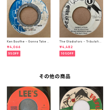
Ken Boothe - Gonna Take A
The Gladiators - Tribulation
Miracle【7-21362】
【7-21365】
¥4,066
¥4,482
5%OFF
10%OFF
その他の商品