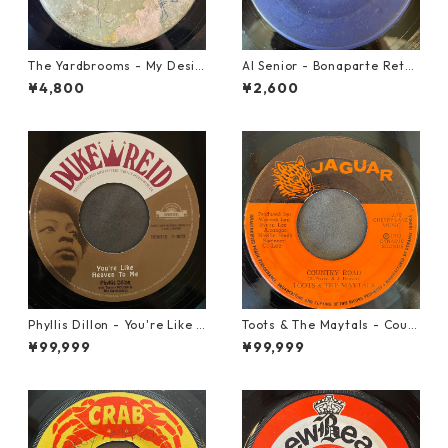
The Yardbrooms - My Desir
Al Senior - Bonaparte Retre
e【7-21922】
at【7-21861】
¥4,800
¥2,600
Phyllis Dillon - You're Like H
Toots & The Maytals - Coun
eaven To Me【7-21913】
try Road【7-21951】
¥99,999
¥99,999