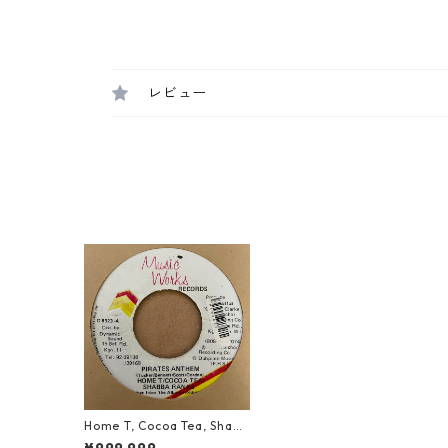
レビュー
Home T, Cocoa Tea, Shabb
a Ranks - Pirates Anthem