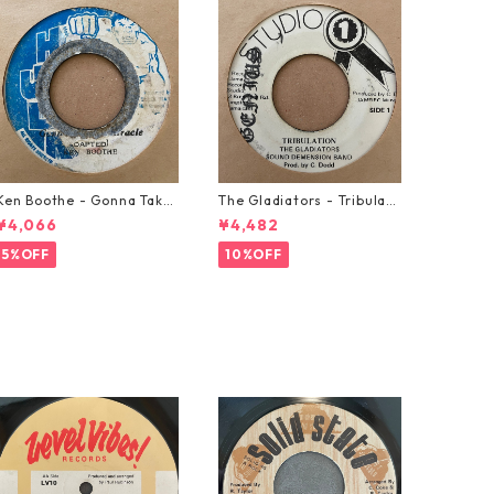
Ken Boothe - Gonna Take
The Gladiators - Tribulati
A Miracle【7-21362】
on【7-21365】
¥4,066
¥4,482
5%OFF
10%OFF