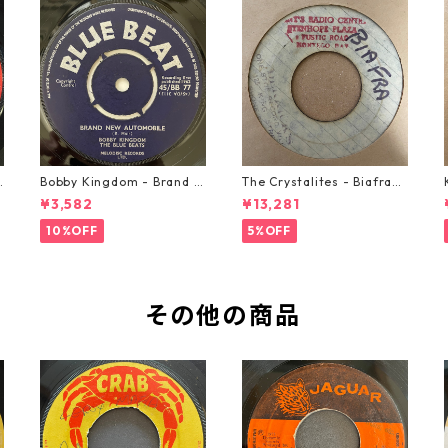
o
Bobby Kingdom - Brand N
The Crystalites - Biafra
ew Automobile【7-2088
【7-21293】
¥3,582
¥13,281
9】
10%OFF
5%OFF
その他の商品