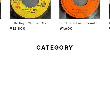
t
Little Roy - Without My L
Eric Donaldson - Beautifu
ove【7-21990】
l Maiden【7-21788】
¥12,800
¥1,600
CATEGORY