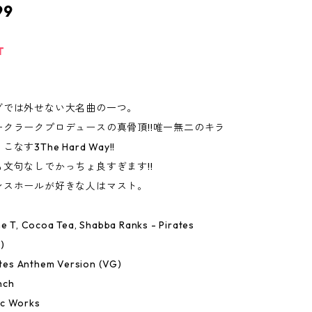
99
T
グでは外せない大名曲の一つ。
ークラークプロデュースの真骨頂!!唯一無二のキラ
す3The Hard Way!!
文句なしでかっちょ良すぎます!!
ンスホールが好きな人はマスト。
me T, Cocoa Tea, Shabba Ranks - Pirates
)
rates Anthem Version (VG)
nch
c Works