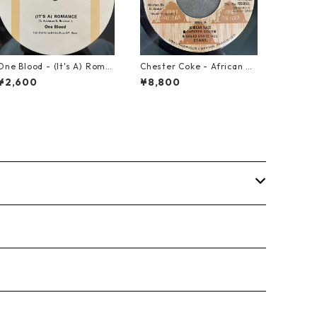
One Blood - (It's A) Roma
Chester Coke - African Ra
nce【12-50054】
ce【7-21819】
¥2,600
¥8,800