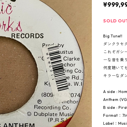
¥999,9
SOLD OU
Big Tune!!
ダンクラセ
これぞガシ
ーな音を乗りこな
何度聴いても
キラーなダ
A side : Ho
Anthem (VG
B side : Pi
Format：7I
Label：Musi