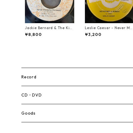
Jackie Bernard & The Kin
Leslie Caesar - Never Me
gstonians - Never Changi
A Woman【12-50067】
¥8,800
¥3,200
ng Harmony【7-21948】
Record
Mento,Calypso,Ballad
CD・DVD
Ska
Goods
Rocksteady