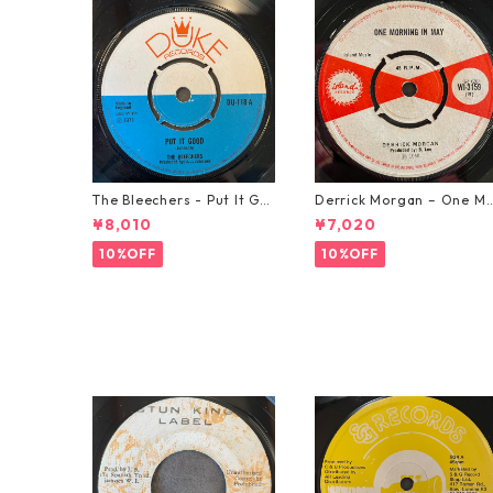
The Bleechers - Put It Go
Derrick Morgan – One M
od 【7-21637】
rning In May【7-21653】
¥8,010
¥7,020
10%OFF
10%OFF