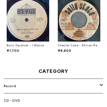
Boris Gardiner - I Wanna W
Chester Coke - African Rac
ake Up With You【7-2192
e【7-21819】
¥1,700
¥8,800
4】
CATEGORY
Record
Mento,Calypso,Ballad
CD・DVD