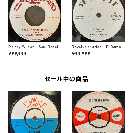
Delroy Wilson - Soul Resolu
Revolutionaries – El Bamba
tion【7-21935】
【7-21855】
¥99,999
¥99,999
セール中の商品