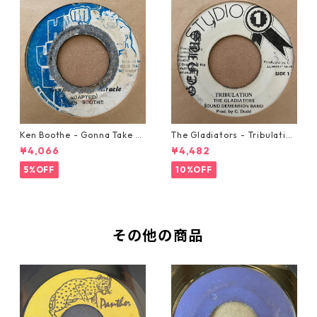
Ken Boothe - Gonna Take A
The Gladiators - Tribulation
Miracle【7-21362】
【7-21365】
¥4,066
¥4,482
5%OFF
10%OFF
その他の商品