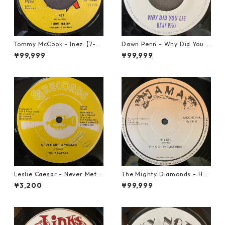
Tommy McCook - Inez【7-21
Dawn Penn - Why Did You Li
840】
e【7-21938】
¥99,999
¥99,999
Leslie Caesar - Never Met A
The Mighty Diamonds - Hey
Woman【12-50067】
Girl【12-50053】
¥3,200
¥99,999