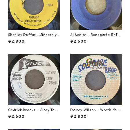
Shenley Duffus - Sincerely
Al Senior - Bonaparte Retre
【7-22021】
at【7-21861】
¥2,800
¥2,600
Cedrick Brooks - Glory To S
Delroy Wilson - Worth Your
ounds【7-21786】
Weight In Gold【7-21965】
¥2,600
¥2,800