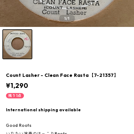
1
/1
Count Lasher - Clean Face Rasta【7-21357】
¥1,290
残り1点
International shipping available
Good Roots
いなたい演奏のほっこりRoots。