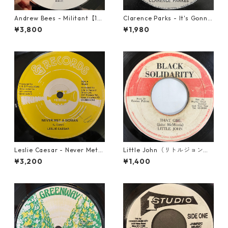
Andrew Bees ‎- Militant【12-
Clarence Parks - It's Gonna
50066】
Take A Miracle【7-21096】
¥3,800
¥1,980
Leslie Caesar - Never Met A
Little John（リトルジョン）
Woman【12-50067】
- That Girl 【7-20045】
¥3,200
¥1,400