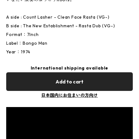
A side : Count Lasher - Clean Face Rasta (VG-)
B side : The New Establishment - Rasta Dub (VG-)
Format：7Inch
Label：Bongo Man
Year：1974
International shipping available
Add to cart
日本国内にお住まいの方向け