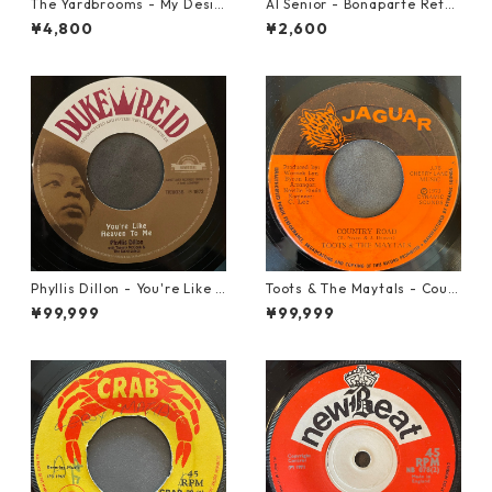
The Yardbrooms - My Desir
Al Senior - Bonaparte Retre
e【7-21922】
at【7-21861】
¥4,800
¥2,600
Phyllis Dillon - You're Like H
Toots & The Maytals - Coun
eaven To Me【7-21913】
try Road【7-21951】
¥99,999
¥99,999