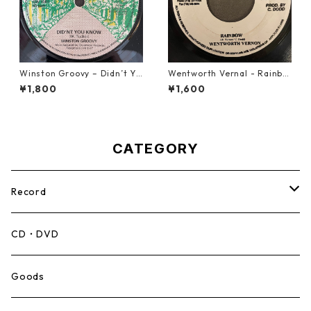
Winston Groovy – Didn’t Yo
Wentworth Vernal - Rainbo
u Know【7-21811】
w【7-21940】
¥1,800
¥1,600
CATEGORY
Record
Mento,Calypso,Ballad
CD・DVD
Ska
Goods