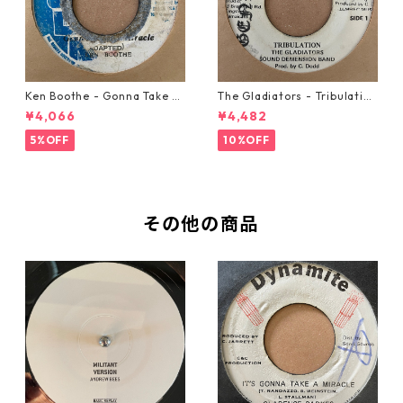
Ken Boothe - Gonna Take A
The Gladiators - Tribulation
Miracle【7-21362】
【7-21365】
¥4,066
¥4,482
5%OFF
10%OFF
その他の商品