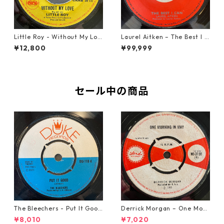
Little Roy - Without My Lov
Laurel Aitken ‎– The Best I C
e【7-21990】
an【7-22012】
¥12,800
¥99,999
セール中の商品
The Bleechers - Put It Good
Derrick Morgan – One Morn
【7-21637】
ing In May【7-21653】
¥8,010
¥7,020