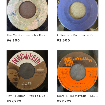
The Yardbrooms - My Desir
Al Senior - Bonaparte Retre
e【7-21922】
at【7-21861】
¥4,800
¥2,600
Phyllis Dillon - You're Like H
Toots & The Maytals - Coun
eaven To Me【7-21913】
try Road【7-21951】
¥99,999
¥99,999