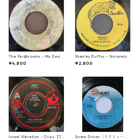
The Yardbrooms - My Desir
Shenley Duffus - Sincerely
e【7-21922】
【7-22021】
¥4,800
¥2,800
Israel Vibration - Crisis【7-
Screw Driver（スクリュード