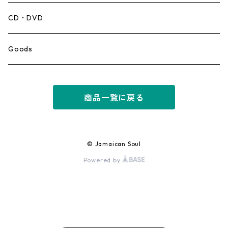
Mento,Calypso,Ballad
CD・DVD
Ska
Goods
Rocksteady
商品一覧に戻る
Roots
Early Reggae/Skins
© Jamaican Soul
Powered by
Lovers
Reggae