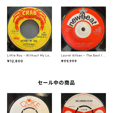
Little Roy - Without My Lov
Laurel Aitken ‎– The Best I C
e【7-21990】
an【7-22012】
¥12,800
¥99,999
セール中の商品