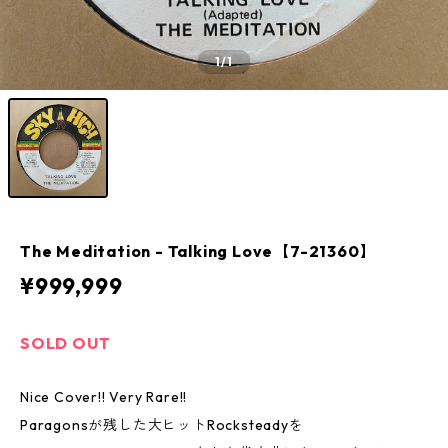
1
/1
The Meditation - Talking Love【7-21360】
¥999,999
SOLD OUT
Nice Cover!! Very Rare!!
Paragonsが残した大ヒットRocksteadyを