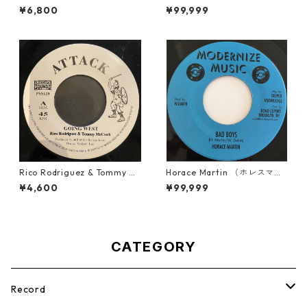
21895】
ライバー） - Computer Rule
¥6,800
¥99,999
【7'】
Rico Rodriguez & Tommy Mc
Horace Martin （ホレスマー
Cook - Going West【7-2198
ティン） - Bad Boys【7'】
¥4,600
¥99,999
3】
CATEGORY
Record