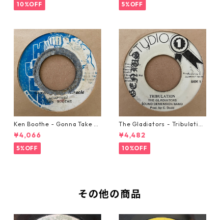
10%OFF
5%OFF
Ken Boothe - Gonna Take A
The Gladiators - Tribulation
Miracle【7-21362】
【7-21365】
¥4,066
¥4,482
5%OFF
10%OFF
その他の商品