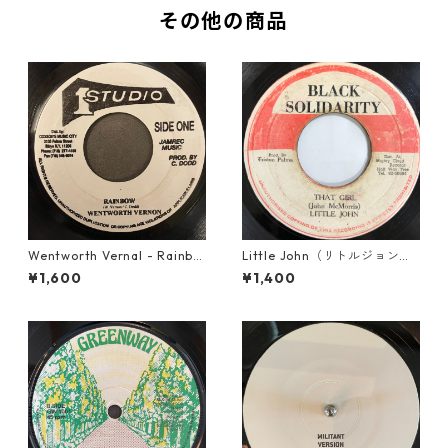
その他の商品
Wentworth Vernal - Rainbo
Little John（リトルジョン）
w【7-21940】
- That Girl 【7-20045】
¥1,600
¥1,400