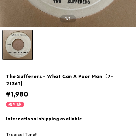
1
/1
The Sufferers - What Can A Poor Man【7-
21361】
¥1,980
残り1点
International shipping available
Tropical Tune!!