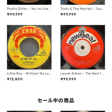
Phyllis Dillon - You're Like H
Toots & The Maytals - Coun
eaven To Me【7-21913】
try Road【7-21951】
¥99,999
¥99,999
Little Roy - Without My Lov
Laurel Aitken ‎– The Best I C
e【7-21990】
an【7-22012】
¥12,800
¥99,999
セール中の商品