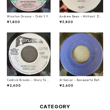
Winston Groovy – Didn’t Yo
Andrew Bees ‎- Militant【12-
u Know【7-21811】
50066】
¥1,800
¥3,800
Cedrick Brooks - Glory To S
Al Senior - Bonaparte Retre
ounds【7-21786】
at【7-21861】
¥2,600
¥2,600
CATEGORY