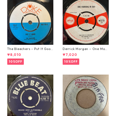
The Bleechers - Put It Good
Derrick Morgan – One Morn
【7-21637】
ing In May【7-21653】
¥8,010
¥7,020
10%OFF
10%OFF