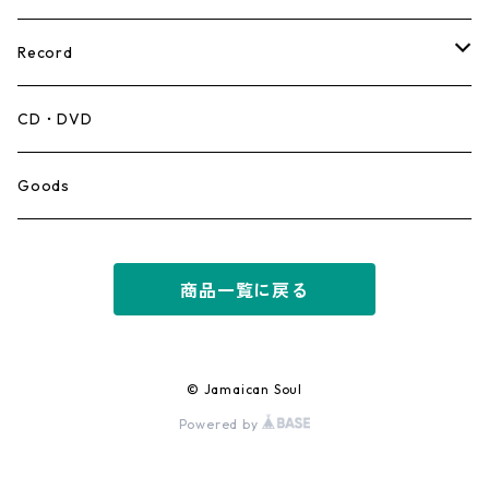
Record
Mento,Calypso,Ballad
CD・DVD
Ska
Goods
Rocksteady
商品一覧に戻る
Roots
Early Reggae/Skins
© Jamaican Soul
Powered by
Lovers