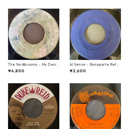
The Yardbrooms - My Desir
Al Senior - Bonaparte Retre
e【7-21922】
at【7-21861】
¥4,800
¥2,600