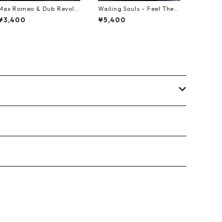
Max Romeo & Dub Revolu
Wailing Souls - Feel The S
tionaries - Juks We A Juk
pirit【7-21955】
¥3,400
¥5,400
s【10-90000】