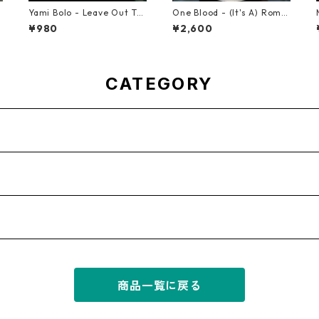
Yami Bolo - Leave Out Th
One Blood - (It's A) Roma
e Badness 【7-10916】
nce【12-50054】
¥980
¥2,600
CATEGORY
商品一覧に戻る