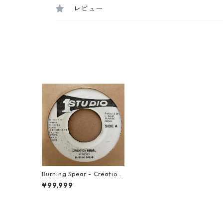
レビュー
Burning Spear - Creation
Rebel【7-21371】
¥99,999