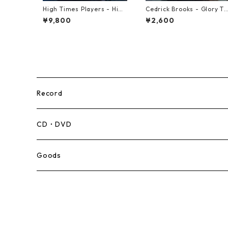
High Times Players - High
Cedrick Brooks - Glory To
Times Theme【7-21926】
Sounds【7-21786】
¥9,800
¥2,600
Record
Mento,Calypso,Ballad
CD・DVD
Ska
Goods
Rocksteady
Roots