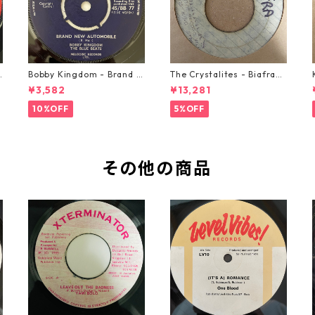
o
Bobby Kingdom - Brand N
The Crystalites - Biafra
ew Automobile【7-2088
【7-21293】
¥3,582
¥13,281
9】
10%OFF
5%OFF
その他の商品