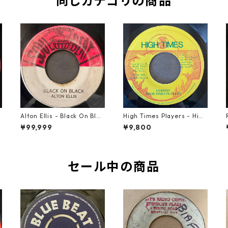
同じカテゴリの商品
Alton Ellis - Black On Blac
High Times Players - High
k【7-21982】
Times Theme【7-21926】
¥99,999
¥9,800
セール中の商品