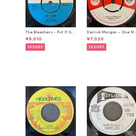
The Bleechers - Put It Go
Derrick Morgan – One M
od 【7-21637】
rning In May【7-21653】
¥8,010
¥7,020
10%OFF
10%OFF