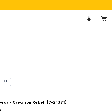
pear - Creation Rebel【7-21371】
9