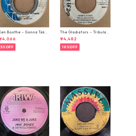
Ken Boothe - Gonna Take
The Gladiators - Tribulati
A Miracle【7-21362】
on【7-21365】
¥4,066
¥4,482
5%OFF
10%OFF