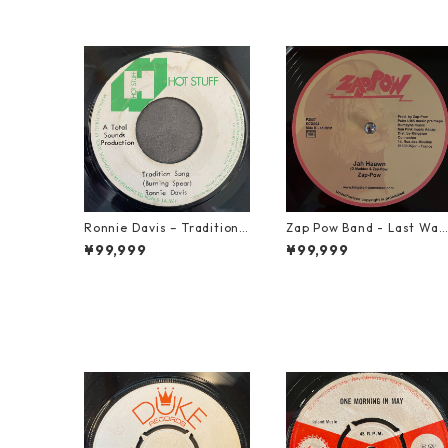
Ronnie Davis – Tradition S
Zap Pow Band - Last War
ong【7-22003】
【12-50056】
¥99,999
¥99,999