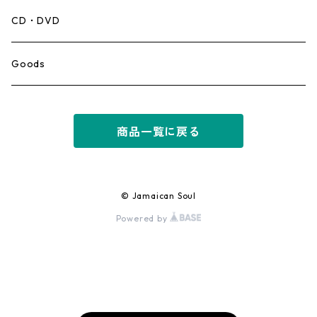
Mento,Calypso,Ballad
CD・DVD
Ska
Goods
Rocksteady
商品一覧に戻る
Roots
Early Reggae/Skins
© Jamaican Soul
Powered by
Lovers
Reggae