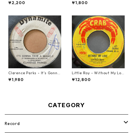
o Remember【7-21824】
ight 【7-21832】
¥2,200
¥1,800
Clarence Parks - It's Gonna
Little Roy - Without My Lov
Take A Miracle【7-21096】
e【7-21990】
¥1,980
¥12,800
CATEGORY
Record