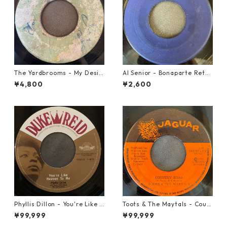
The Yardbrooms - My Desir
Al Senior - Bonaparte Retre
e【7-21922】
at【7-21861】
¥4,800
¥2,600
Phyllis Dillon - You're Like H
Toots & The Maytals - Coun
eaven To Me【7-21913】
try Road【7-21951】
¥99,999
¥99,999