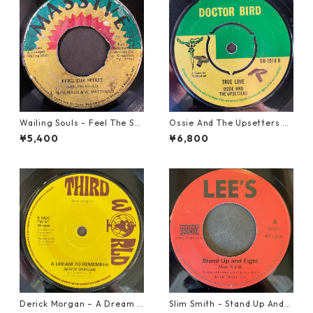
Wailing Souls - Feel The Spi
Ossie And The Upsetters -
rit【7-21955】
True Love【7-22000】
¥5,400
¥6,800
Derick Morgan – A Dream T
Slim Smith - Stand Up And F