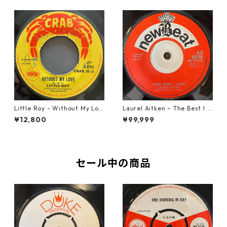
Little Roy - Without My Lov
Laurel Aitken ‎– The Best I C
e【7-21990】
an【7-22012】
¥12,800
¥99,999
セール中の商品