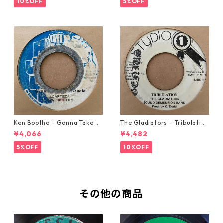
10%OFF
5%OFF
Ken Boothe - Gonna Take A
The Gladiators - Tribulation
Miracle【7-21362】
【7-21365】
¥4,066
¥4,482
5%OFF
10%OFF
その他の商品