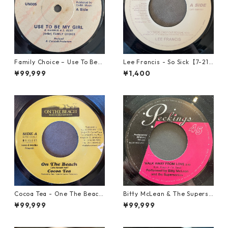
Family Choice – Use To Be
Lee Francis - So Sick【7-219
My Girl【7-22004】
25】
¥99,999
¥1,400
Cocoa Tea - One The Beach
Bitty McLean & The Superso
【7-21919】
nics - Walk Away From Love
¥99,999
¥99,999
【7-21989】