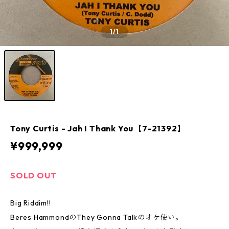
1
/1
Tony Curtis - Jah I Thank You【7-21392】
¥999,999
SOLD OUT
Big Riddim!!
Beres HammondのThey Gonna Talkのオケ使い。