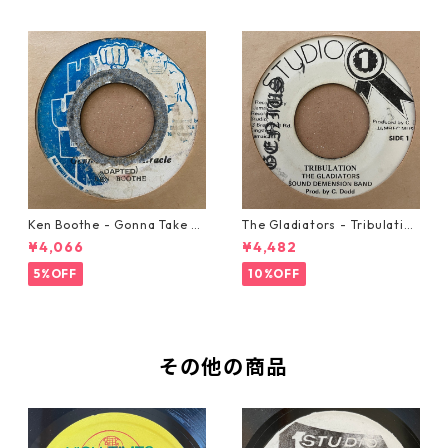
Ken Boothe - Gonna Take A
The Gladiators - Tribulation
Miracle【7-21362】
【7-21365】
¥4,066
¥4,482
5%OFF
10%OFF
その他の商品