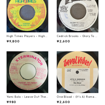
High Times Players - High T
Cedrick Brooks - Glory To S
imes Theme【7-21926】
ounds【7-21786】
¥9,800
¥2,600
Yami Bolo - Leave Out The
One Blood - (It's A) Romanc
Badness 【7-10916】
e【12-50054】
¥980
¥2,600