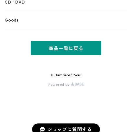
Mento,Calypso,Ballad
CD・DVD
Ska
Goods
Rocksteady
商品一覧に戻る
Roots
Early Reggae/Skins
© Jamaican Soul
Powered by
Lovers
Reggae
Early Dancehall
ショップに質問する