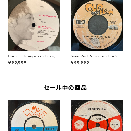
Carroll Thompson - Love, N
Sean Paul & Sasha - I'm Still
eed And Want You【12-2198
In Love With You Boy【7-218
¥99,999
¥99,999
3】
78】
セール中の商品