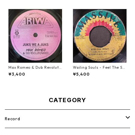
Max Romeo & Dub Revoluti
Wailing Souls - Feel The Spi
onaries - Juks We A Juks【1
rit【7-21955】
¥3,400
¥5,400
0-90000】
CATEGORY
Record