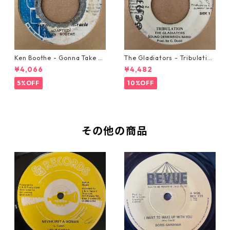
Ken Boothe - Gonna Take A
The Gladiators - Tribulation
Miracle【7-21362】
【7-21365】
¥4,066
¥4,482
5%OFF
10%OFF
その他の商品