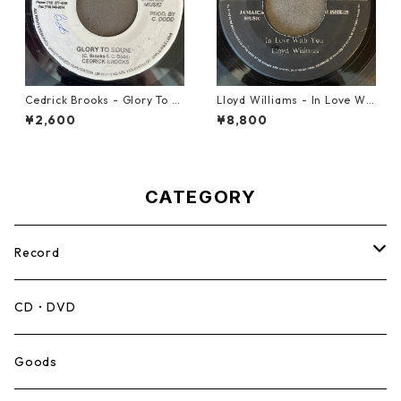
Cedrick Brooks - Glory To S
Lloyd Williams - In Love Wit
ounds【7-21786】
h You【7-21917】
¥2,600
¥8,800
CATEGORY
Record
Mento,Calypso,Ballad
CD・DVD
Ska
Goods