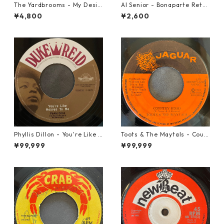
The Yardbrooms - My Desir
Al Senior - Bonaparte Retre
e【7-21922】
at【7-21861】
¥4,800
¥2,600
Phyllis Dillon - You're Like H
Toots & The Maytals - Coun
eaven To Me【7-21913】
try Road【7-21951】
¥99,999
¥99,999