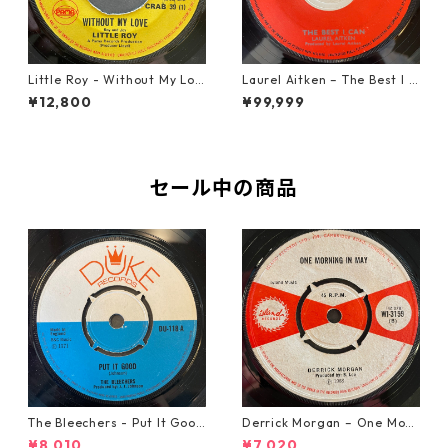
Little Roy - Without My Lov
Laurel Aitken ‎– The Best I C
e【7-21990】
an【7-22012】
¥12,800
¥99,999
セール中の商品
The Bleechers - Put It Good
Derrick Morgan – One Morn
【7-21637】
ing In May【7-21653】
¥8,010
¥7,020