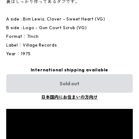
裏はしっかり作ってあるダブです。
A side : Bim Lewis, Clover - Sweet Heart (VG)
B side : Logo - Gun Court Scrub (VG)
Format：7Inch
Label：Village Records
Year：1975
International shipping available
Sold out
日本国内にお住まいの方向け