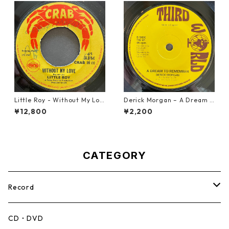
Little Roy - Without My Lov
Derick Morgan – A Dream T
e【7-21990】
o Remember【7-21824】
¥12,800
¥2,200
CATEGORY
Record
Mento,Calypso,Ballad
CD・DVD