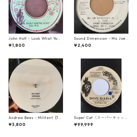
John Holt - Look What Yo
Sound Dimension - Mo Joe
u've Done【7-21817】
Rock Steady【7-21087】
¥1,800
¥2,400
Andrew Bees ‎- Militant【12-
Super Cat（スーパーキャッ
50066】
ト） - Don Dada【7inch】
¥3,800
¥99,999