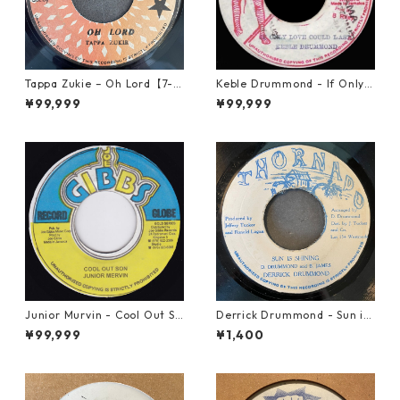
Tappa Zukie – Oh Lord【7-2
Keble Drummond - If Only L
2006】
ove Could Last【7-21710】
¥99,999
¥99,999
Junior Murvin - Cool Out So
Derrick Drummond - Sun is
n【7-21752】
Shining【7-21633】
¥99,999
¥1,400