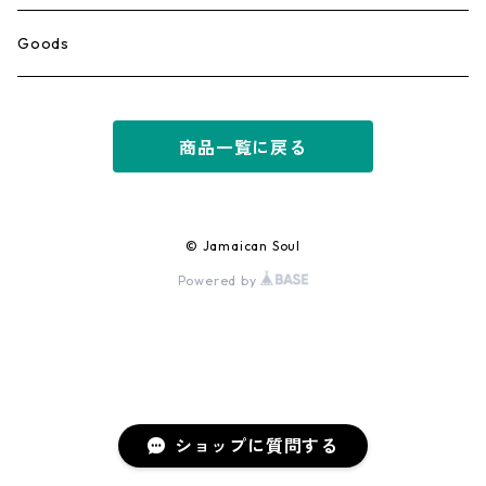
Ska
Goods
Rocksteady
商品一覧に戻る
Roots
Early Reggae/Skins
© Jamaican Soul
Powered by
Lovers
Reggae
Early Dancehall
ショップに質問する