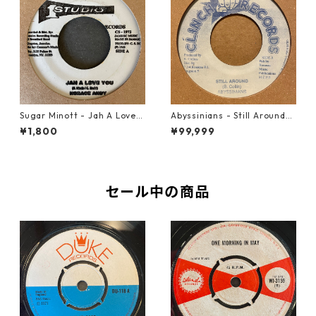
Sugar Minott - Jah A Love Y
Abyssinians - Still Around
ou【7-21594】
【7-21570】
¥1,800
¥99,999
セール中の商品