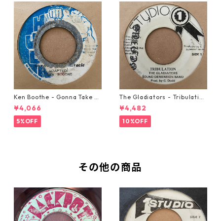
Ken Boothe - Gonna Take A
The Gladiators - Tribulation
Miracle【7-21362】
【7-21365】
¥4,066
¥4,482
5%OFF
10%OFF
その他の商品