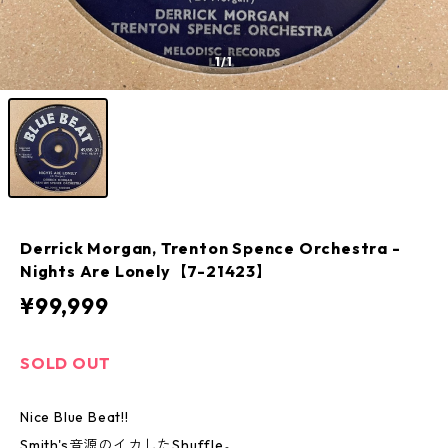
1
/1
Derrick Morgan, Trenton Spence Orchestra -
Nights Are Lonely【7-21423】
¥99,999
SOLD OUT
Nice Blue Beat!!
Smith's音源のイカしたShuffle。