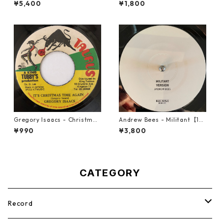
¥5,400
¥1,800
Gregory Isaacs - Christmas
Andrew Bees ‎- Militant【12-
Time Once Again【7-2058
50066】
¥990
¥3,800
9】
CATEGORY
Record