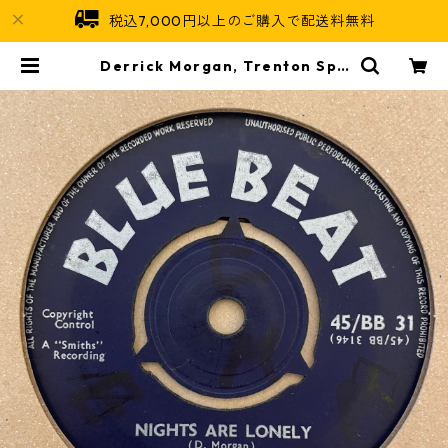
税込7,000円以上のご購入で配送料無料
Derrick Morgan, Trenton Spe
nce Orchestra - Nights Are Lo
nely【7-21423】 | Jamaican So
ul