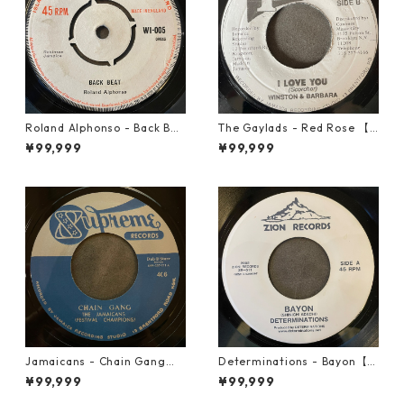
Roland Alphonso - Back Bea
The Gaylads - Red Rose 【7
t【7-21909】
-21853】
¥99,999
¥99,999
Jamaicans - Chain Gang【7
Determinations - Bayon【7-
-21911】
21865】
¥99,999
¥99,999