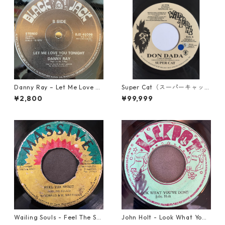
Danny Ray – Let Me Love Yo
Super Cat（スーパーキャッ
u Tonight【12-30001】
ト） - Don Dada【7inch】
¥2,800
¥99,999
Wailing Souls - Feel The Spi
John Holt - Look What Yo
rit【7-21955】
u've Done【7-21817】