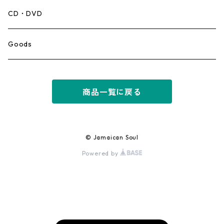
Mento,Calypso,Ballad
CD・DVD
Ska
Goods
Rocksteady
商品一覧に戻る
Roots
Early Reggae/Skins
© Jamaican Soul
Powered by
Lovers
Reggae