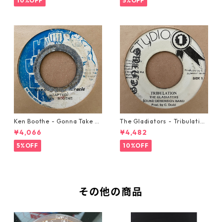
10%OFF
5%OFF
Ken Boothe - Gonna Take A
The Gladiators - Tribulation
Miracle【7-21362】
【7-21365】
¥4,066
¥4,482
5%OFF
10%OFF
その他の商品