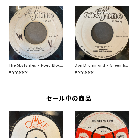
The Skatalites - Road Block
Don Drummond - Green Isl
【7-21996】
and【7-22018】
¥99,999
¥99,999
セール中の商品