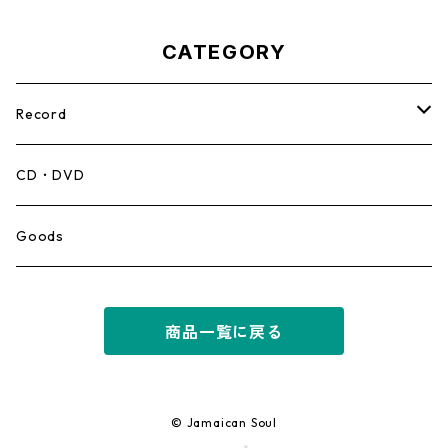
CATEGORY
Record
Mento,Calypso,Ballad
CD・DVD
Ska
Goods
Rocksteady
商品一覧に戻る
Roots
Early Reggae/Skins
© Jamaican Soul