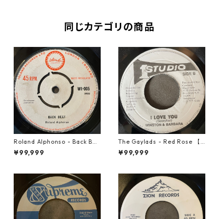
同じカテゴリの商品
Roland Alphonso - Back Bea
The Gaylads - Red Rose 【7
t【7-21909】
-21853】
¥99,999
¥99,999