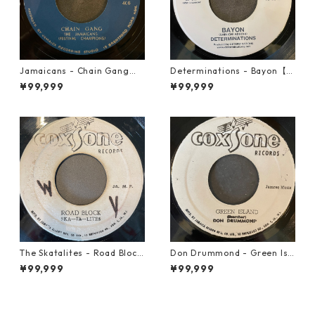
Jamaicans - Chain Gang【7
Determinations - Bayon【7-
-21911】
21865】
¥99,999
¥99,999
The Skatalites - Road Block
Don Drummond - Green Isl
【7-21996】
and【7-22018】
¥99,999
¥99,999