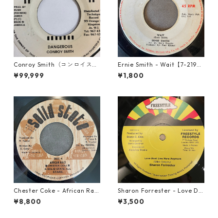
Conroy Smith（コンロイスミ
Ernie Smith - Wait【7-2196
ス） - Dangerous【7'】
0】
¥99,999
¥1,800
Chester Coke - African Rac
Sharon Forrester - Love Do
e【7-21819】
n't Live Here Anymore【12-
¥8,800
¥3,500
50068】