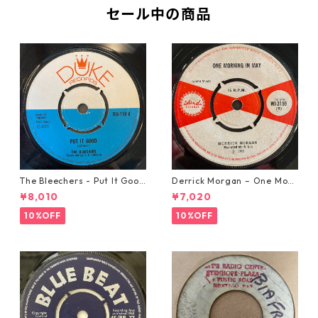
セール中の商品
The Bleechers - Put It Good
Derrick Morgan – One Morn
【7-21637】
ing In May【7-21653】
¥8,010
¥7,020
10%OFF
10%OFF