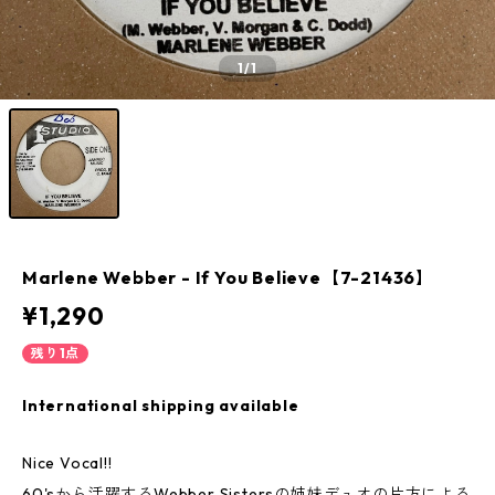
1
/1
Marlene Webber - If You Believe【7-21436】
¥1,290
残り1点
International shipping available
Nice Vocal!!
60'sから活躍するWebber Sistersの姉妹デュオの片方による