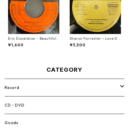
Eric Donaldson - Beautiful
Sharon Forrester - Love Do
Maiden【7-21788】
n't Live Here Anymore【12-
¥1,600
¥3,500
50068】
CATEGORY
Record
Mento,Calypso,Ballad
CD・DVD
Ska
Goods