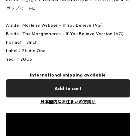
ポップな一曲。
A side : Marlene Webber - If You Believe (VG)
B side : The Morgannares - If You Believe Version (VG)
Format：7Inch
Label：Studio One
Year：2003
International shipping available
Add to cart
日本国内にお住まいの方向け