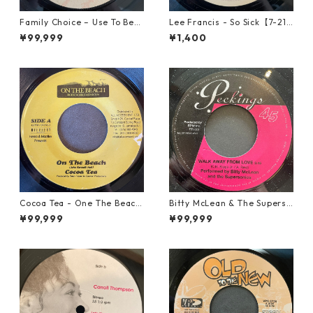
Family Choice – Use To Be
Lee Francis - So Sick【7-219
My Girl【7-22004】
25】
¥99,999
¥1,400
Cocoa Tea - One The Beach
Bitty McLean & The Superso
【7-21919】
nics - Walk Away From Love
¥99,999
¥99,999
【7-21989】