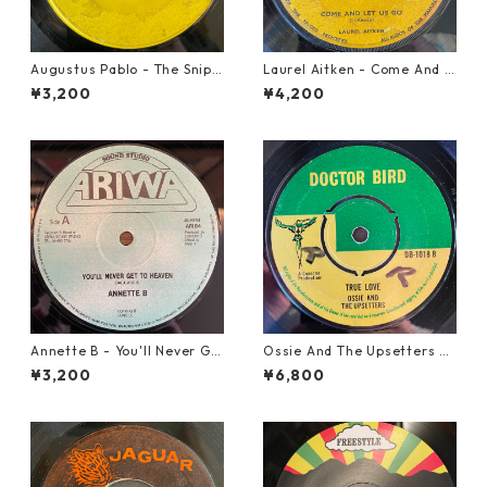
Augustus Pablo - The Snipe
Laurel Aitken - Come And L
r【7-21945】
et Us Go【7-21779】
¥3,200
¥4,200
Annette B - You'll Never Ge
Ossie And The Upsetters -
t To Heaven【12-50058】
True Love【7-22000】
¥3,200
¥6,800