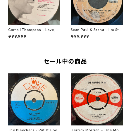
Carroll Thompson - Love, N
Sean Paul & Sasha - I'm Still
eed And Want You【12-2198
In Love With You Boy【7-218
¥99,999
¥99,999
3】
78】
セール中の商品
The Bleechers - Put It Good
Derrick Morgan – One Morn