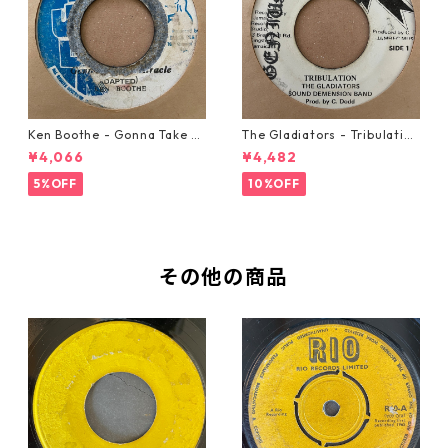
Ken Boothe - Gonna Take A
The Gladiators - Tribulation
Miracle【7-21362】
【7-21365】
¥4,066
¥4,482
5%OFF
10%OFF
その他の商品