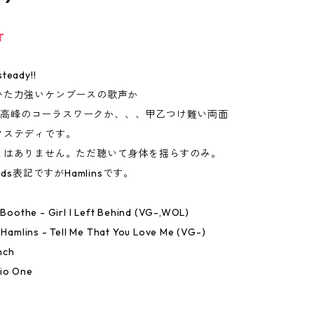
T
teady!!
いた力強いケンブースの歌声か
sの最高峰のコーラスワークか、、、甲乙つけ難い両面
クステディです。
とはありません。ただ聴いて身体を揺らすのみ。
ads表記ですがHamlinsです。
n Boothe - Girl I Left Behind (VG-,WOL)
e Hamlins - Tell Me That You Love Me (VG-)
nch
io One