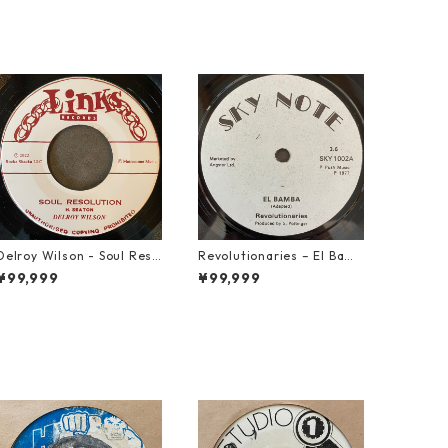
Delroy Wilson - Soul Reso
Revolutionaries – El Bamb
lution【7-21935】
a【7-21855】
¥99,999
¥99,999