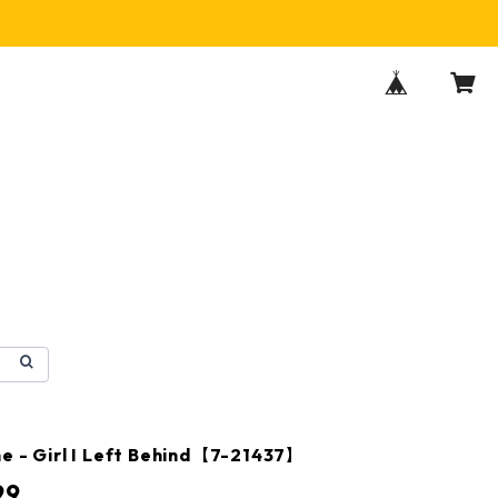
e - Girl I Left Behind【7-21437】
99