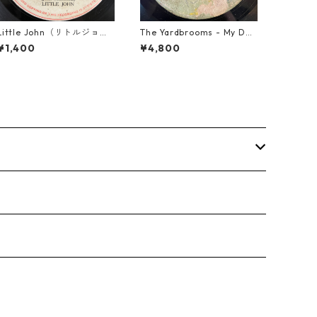
Little John（リトルジョ
The Yardbrooms - My Des
ン） - That Girl 【7-2004
ire【7-21922】
¥1,400
¥4,800
5】