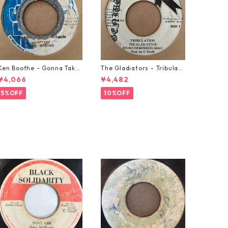
Ken Boothe - Gonna Take
The Gladiators - Tribulati
A Miracle【7-21362】
on【7-21365】
¥4,066
¥4,482
5%OFF
10%OFF