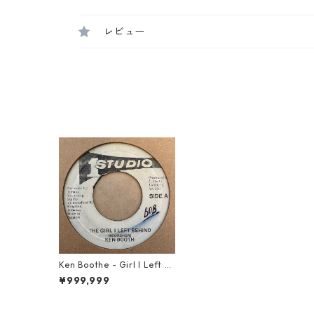
レビュー
Ken Boothe - Girl I Left B
ehind【7-21437】
¥999,999