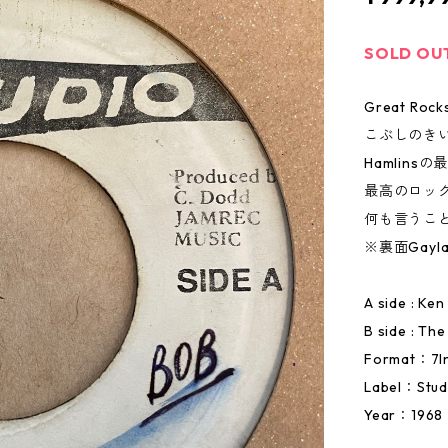
SOLD OU
Great Rocks
こぶしのき
Hamlin
最高のロッ
何も言うこ
※裏面Gayl
A side : Ke
B side : Th
Format：7I
Label：Stud
Year：1968