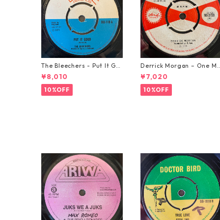
The Bleechers - Put It Go
Derrick Morgan – One M
od 【7-21637】
rning In May【7-21653】
¥8,010
¥7,020
10%OFF
10%OFF