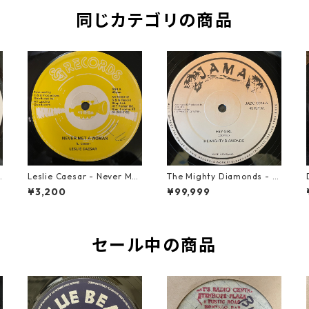
同じカテゴリの商品
u
Leslie Caesar - Never Met
The Mighty Diamonds - H
A Woman【12-50067】
ey Girl【12-50053】
¥3,200
¥99,999
セール中の商品