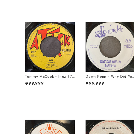
Tommy McCook - Inez【7-
Dawn Penn - Why Did Yo
21840】
Lie【7-21938】
¥99,999
¥99,999