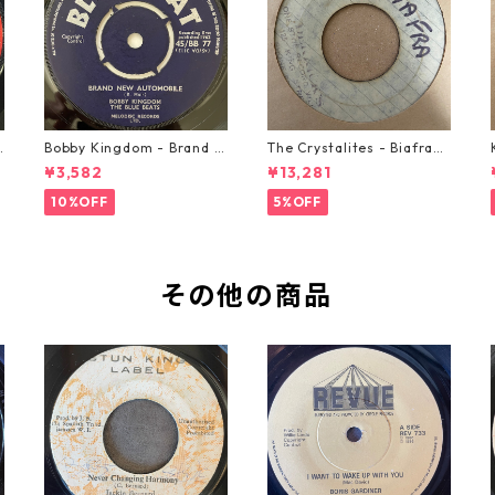
o
Bobby Kingdom - Brand N
The Crystalites - Biafra
ew Automobile【7-2088
【7-21293】
¥3,582
¥13,281
9】
10%OFF
5%OFF
その他の商品