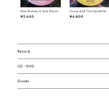
Max Romeo & Dub Revolu
Ossie And The Upsetters
tionaries - Juks We A Juk
- True Love【7-22000】
¥3,400
¥6,800
s【10-90000】
Record
Mento,Calypso,Ballad
CD・DVD
Ska
Goods
Rocksteady