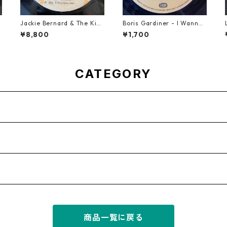
Jackie Bernard & The Kin
Boris Gardiner - I Wanna
gstonians - Never Changi
Wake Up With You【7-219
¥8,800
¥1,700
ng Harmony【7-21948】
24】
CATEGORY
商品一覧に戻る